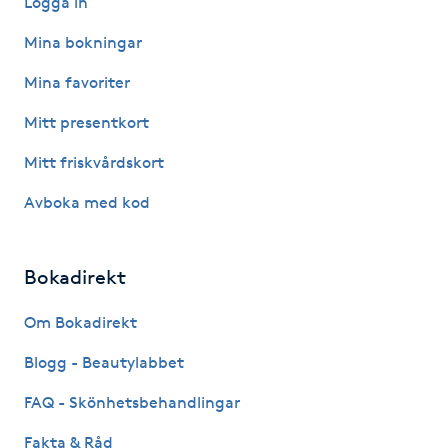
Logga in
Hårborttagning
Mina bokningar
Hårbottenbehandling
Mina favoriter
Mitt presentkort
Hårförlängning
Mitt friskvårdskort
Hårvård
Avboka med kod
Hälsa
Bokadirekt
Hälsprickor
Om Bokadirekt
I
Blogg - Beautylabbet
Idrottsmassage
FAQ - Skönhetsbehandlingar
IPL
Fakta & Råd