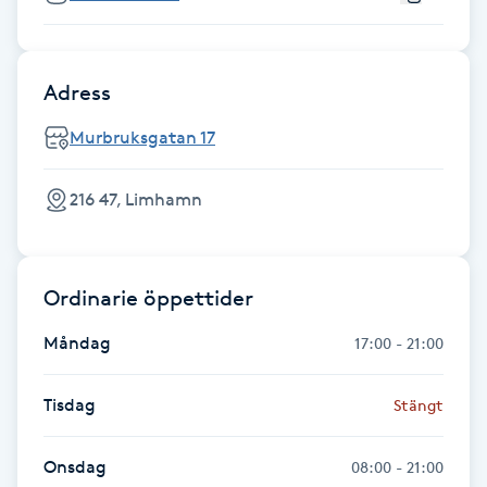
Föning
G
Adress
Gel naglar
Murbruksgatan 17
Gelenaglar
216 47, Limhamn
Gellack
Gellack med förstärkning
Ordinarie öppettider
Måndag
17:00 - 21:00
Gravidmassage
Tisdag
Stängt
Gravidyoga
Onsdag
08:00 - 21:00
Gruppträning