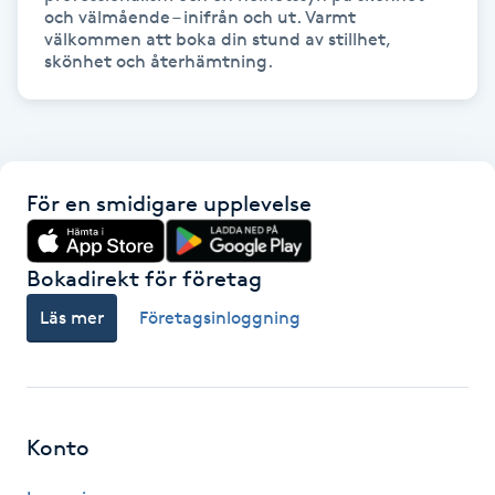
Hot Stone Massage
och välmående – inifrån och ut. Varmt 
välkommen att boka din stund av stillhet, 
skönhet och återhämtning.
Hot yoga
Hudföryngring
Huduppstramning
För en smidigare upplevelse
Hudvård
Bokadirekt för företag
Läs mer
Företagsinloggning
Hyaluronsyra
Hyperhidros
Konto
Hypnos