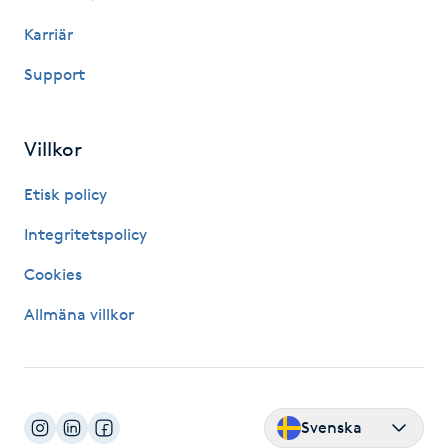
Karriär
IPL hårborttagning
Support
IR-massage
J
Villkor
Japansk massage
Etisk policy
K
Integritetspolicy
K18
Cookies
Katun fransar
Allmäna villkor
Kemisk peeling
Keratinbehandling
Svenska