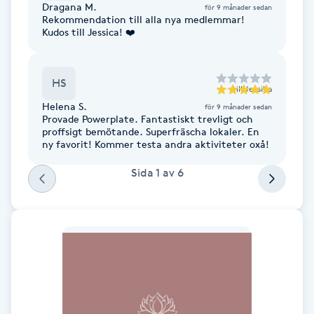
Dragana M.
för 9 månader sedan
Fotsvamp
Rekommendation till alla nya medlemmar!
Kudos till Jessica! ❤️
Fotvård
HS
till
Jessika
Fransar
Helena S.
för 9 månader sedan
Provade Powerplate. Fantastiskt trevligt och
Fransborttagning
proffsigt bemötande. Superfräscha lokaler. En
ny favorit! Kommer testa andra aktiviteter oxå!
Fransfärgning
Sida
1
av
6
Fransförlängning
Fransförlängning Megavolym
Fransförlängning Volym