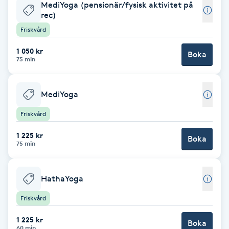
MediYoga (pensionär/fysisk aktivitet på
rec)
Babylights
Friskvård
Balayage
1 050 kr
Boka
75 min
Bambumassage
MediYoga
Barber
Friskvård
Barnklippning
1 225 kr
Boka
75 min
BIAB
HathaYoga
Blowout
Friskvård
Bottenfärg
1 225 kr
Boka
60 min