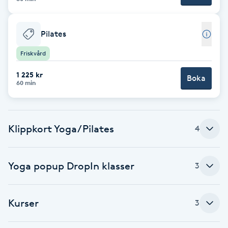
Brynformning
Pilates
Brynfärgning
Friskvård
1 225 kr
Brynplockning
Boka
60 min
Bröllopsuppsättning
C
Klippkort Yoga/Pilates
4
Celluliter
Yoga popup DropIn klasser
3
Coachning
Color correction
Kurser
3