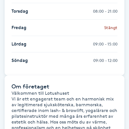
Torsdag
08:00 - 21:00
Gua Sha-massage
H
Fredag
Stängt
Hatha Yoga
Lördag
09:00 - 15:00
Headspa
Söndag
09:00 - 12:00
Healing
Herrklippning
Om företaget
Välkommen till Lotushuset

Vi är ett engagerat team och en harmonisk mix 
HIFU
av legitimerad sjuksköterska, barnmorska, 
certifierade inom lash- & browlift, yogalärare och 
pilatesinstruktör med många års erfarenhet av 
Hollywood Peel
estetik och hälsa. Hos oss möts du av värme, 
professionalism och en helhetssyn på skönhet 