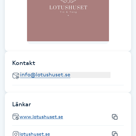
Fransk manikyr
Fransrengöring
Frekvensterapi
Friskvård
Kontakt
Friskvårdsmassage
Frisör
Länkar
Funktionsanalys
www.lotushuset.se
Färgning
lotushuset.se