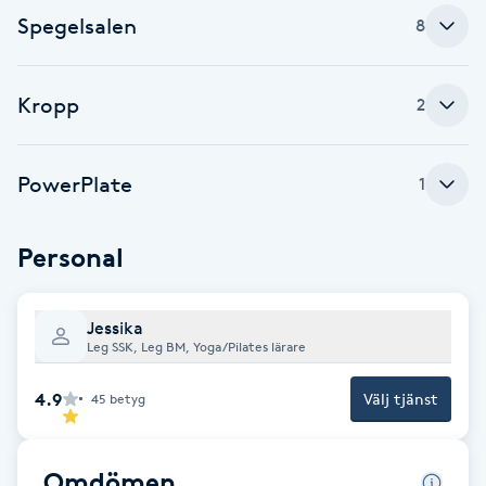
Cryoterapi
Spegelsalen
8
D
Damklippning
Kropp
2
Dermapen
PowerPlate
1
Diamantslipning
E
Personal
Enzympeeling
Jessika
Leg SSK, Leg BM, Yoga/Pilates lärare
Extensions
4.9
Välj tjänst
45
betyg
Extensions borttagning
Omdömen
Eyeliner-tatuering