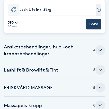
Babylights
Lash Lift inkl.färg
Balayage
590 kr
Boka
60 min
Bambumassage
Ansiktsbehandlingar, hud -och
Barber
4
kroppsbehandlingar
Barnklippning
Lashlift & Browlift & Tint
6
BIAB
FRISKVÅRD MASSAGE
5
Blowout
Bottenfärg
Massage & kropp
8