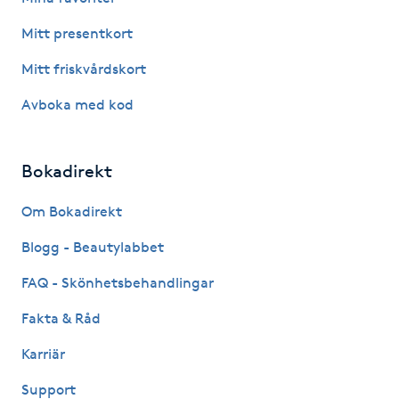
Mitt presentkort
Gua Sha-massage
H
Mitt friskvårdskort
Avboka med kod
Hatha Yoga
Headspa
Bokadirekt
Healing
Om Bokadirekt
Blogg - Beautylabbet
Herrklippning
FAQ - Skönhetsbehandlingar
HIFU
Fakta & Råd
Karriär
Hollywood Peel
Support