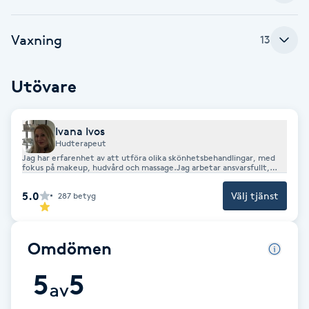
Brynformning
Vaxning
13
Brynfärgning
Utövare
Brynplockning
Ivana Ivos
Bröllopsuppsättning
Hudterapeut
Jag har erfarenhet av att utföra olika skönhetsbehandlingar, med
C
fokus på makeup, hudvård och massage.Jag arbetar ansvarsfullt,
noggrant och med stor uppmärksamhet på detaljer, alltid med
målet att ge kunderna en trevlig och professionell upplevelse i
5.0
Celluliter
Välj tjänst
287
betyg
salongen.
Coachning
Omdömen
Color correction
5
5
av