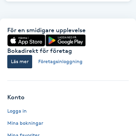
Föning
G
För en smidigare upplevelse
Gel naglar
Gelenaglar
Bokadirekt för företag
Läs mer
Företagsinloggning
Gellack
Gellack med förstärkning
Konto
Gravidmassage
Logga in
Gravidyoga
Mina bokningar
Gruppträning
Mina favoriter