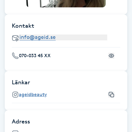
Fotsvamp
Fotvård
Kontakt
Fransar
Fransborttagning
070-033 45 XX
Fransfärgning
Länkar
Fransförlängning
ageidbeauty
Fransförlängning Megavolym
Adress
Fransförlängning Volym