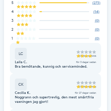
Cryoterapi
5
(
273
)
D
4
(
14
)
3
(
0
)
Damklippning
2
(
0
)
Dermapen
1
(
0
)
Diamantslipning
LC
till
Ivana Ivos
E
Laila C.
för 3 dagar sedan
Bra bemötande, kunnig och serviceminded.
Enzympeeling
Extensions
CK
till
Ivana Ivos
Cecilia K.
för 27 dagar sedan
Extensions borttagning
Noggrann och supertrevlig, den mest smärtfria
vaxningen jag gjort!
Eyeliner-tatuering