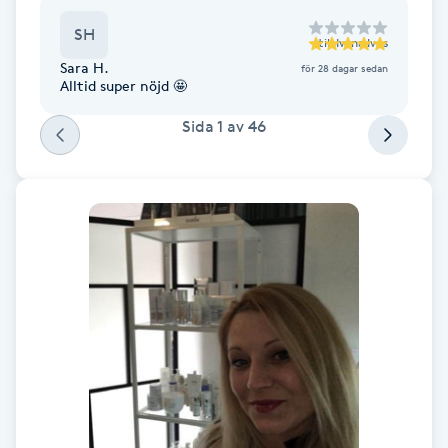
F
SH
till
Ivana Ivos
Sara H.
för 28 dagar sedan
Face framing
Alltid super nöjd 🤩
Sida
1
av
46
Faceliftmassage
Fet hårbotten
Fettreducering
Fibromassage
Fillers
Fotmassage