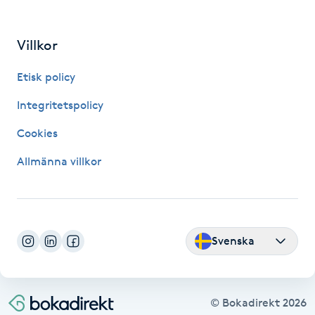
Hot Stone Massage
Villkor
Hot yoga
Etisk policy
Hudföryngring
Integritetspolicy
Huduppstramning
Cookies
Allmänna villkor
Hudvård
Hyaluronsyra
Svenska
Hyperhidros
Hypnos
© Bokadirekt
2026