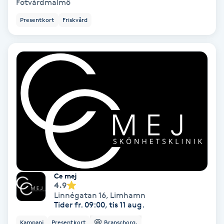
Fotvårdmalmö
Ansiktsbehandling djuprengörande
Presentkort
Friskvård
B
Babylights
Balayage
Bambumassage
Barber
Barnklippning
Ce mej
4.9
BIAB
Linnégatan 16
,
Limhamn
Tider fr. 09:00, tis 11 aug.
Blowout
Kampanj
Presentkort
Branschorg.