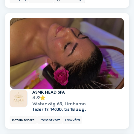
Bottenfärg
Brynformning
Brynfärgning
Brynplockning
Bröllopsuppsättning
C
ASMR HEAD SPA
4.9
Västanväg 63
,
Limhamn
Celluliter
Tider fr. 14:00, tis 18 aug.
Betala senare
Presentkort
Friskvård
Coachning