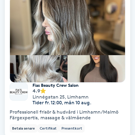
Gruppträning
Gua Sha-massage
H
Hatha Yoga
Headspa
Fias Beauty Crew Salon
Healing
4.9
Linnégatan 25
,
Limhamn
Tider fr. 12:00, mån 10 aug.
Herrklippning
Professionell frisör & hudvård i Limhamn/Malmö
Färgexpertis, massage & välmående
HIFU
Betala senare
Certifikat
Presentkort