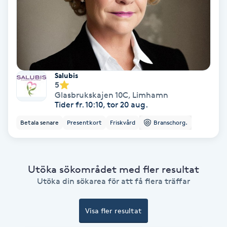
Laserbehandling
Lashlift Keratin
LED-ljusterapi
Salubis
5
Liktornar
Glasbrukskajen 10C
,
Limhamn
Tider fr. 10:10, tor 20 aug.
LPG
Betala senare
Presentkort
Friskvård
Branschorg.
LPG-behandling
Utöka sökområdet med fler resultat
LPG-massage
Utöka din sökarea för att få flera träffar
Luggklippning
Visa fler resultat