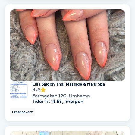
IPL
IPL hårborttagning
IR-massage
J
Japansk massage
K
Lilla Saigon Thai Massage & Nails Spa
4.9
K18
Formgatan 19C
,
Limhamn
Tider fr. 14:55, Imorgon
Katun fransar
Presentkort
Kemisk peeling