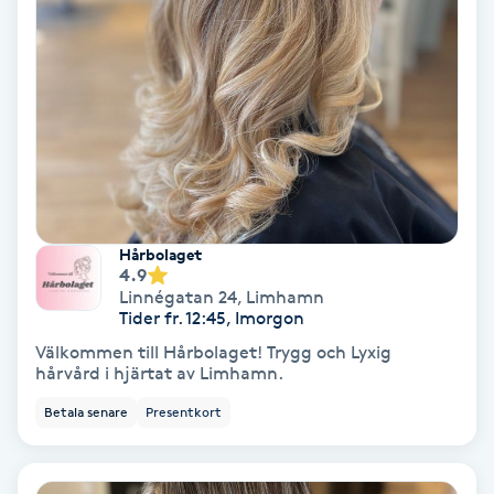
Färgning
Föning
G
Gel naglar
Gelenaglar
Hårbolaget
4.9
Linnégatan 24
,
Limhamn
Gellack
Tider fr. 12:45, Imorgon
Välkommen till Hårbolaget! Trygg och Lyxig
Gellack med förstärkning
hårvård i hjärtat av Limhamn.
Betala senare
Presentkort
Gravidmassage
Gravidyoga