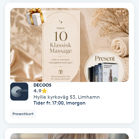
Fransförlängning Volym
Fransk manikyr
Fransrengöring
Frekvensterapi
Friskvård
DECOOS
4.9
Friskvårdsmassage
Hyllie kyrkoväg 53
,
Limhamn
Tider fr. 17:00, Imorgon
Frisör
Presentkort
Funktionsanalys