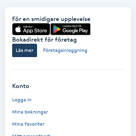
Lymfmassage
För en smidigare upplevelse
Läpptatuering
M
Bokadirekt för företag
Makeup
Läs mer
Företagsinloggning
Manikyr & Pedikyr
Massage
Konto
Medial vägledning
Logga in
Medicinsk massage
Mina bokningar
Mina favoriter
Meditation