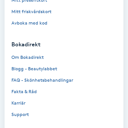
Mitt presentkort
Medium
Mitt friskvårdskort
Avboka med kod
Megavolymfransar
Melasma
Bokadirekt
Mesoterapi
Om Bokadirekt
Blogg - Beautylabbet
MicroPen
FAQ - Skönhetsbehandlingar
Microshading
Fakta & Råd
Karriär
Mixfransar
N
Support
Nagelförlängning