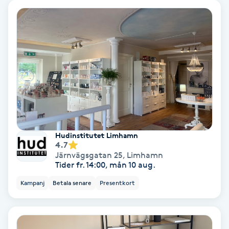
Color correction
Cryoterapi
D
Damklippning
Dermapen
Diamantslipning
Hudinstitutet Limhamn
4.7
E
Järnvägsgatan 25
,
Limhamn
Tider fr. 14:00, mån 10 aug.
Enzympeeling
Kampanj
Betala senare
Presentkort
Extensions