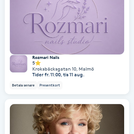
Koppningsmassage
Kosmetisk tatuering
Kostrådgivning
Rozmari Nails
Kroppsinpackning
5
Kroksbäcksgatan 10
,
Malmö
Tider fr. 11:00, tis 11 aug.
Kroppspeeling
Betala senare
Presentkort
Käkledsbehandling
Kärlbehandling
L