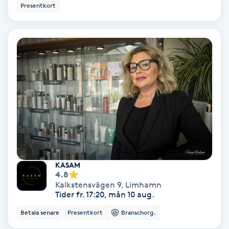
Presentkort
Hypnos
Hårborttagning
Hårbottenbehandling
Hårförlängning
Hårvård
Hälsa
KASAM
4.8
Hälsprickor
Kalkstensvägen 9
,
Limhamn
Tider fr. 17:20, mån 10 aug.
I
Betala senare
Presentkort
Branschorg.
Idrottsmassage