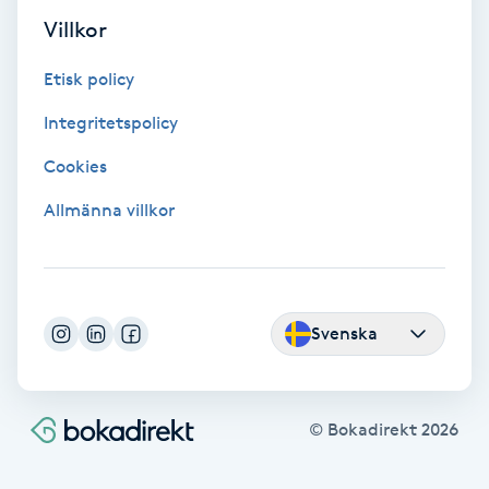
Villkor
Nagelförlängning akryl
Etisk policy
Nagelförlängning gelé
Integritetspolicy
Cookies
Nagelförlängning glasfiber
Allmänna villkor
Nagelförlängning silke
Nagelförstärkning
Svenska
Nagelklippning
Nagelsvamp
© Bokadirekt
2026
Nageltrång