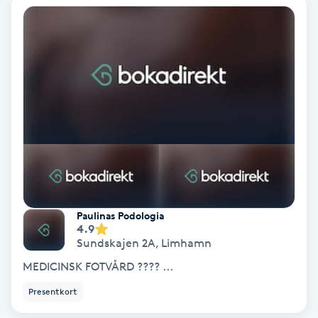
Fotmassage
Fotsvamp
Fotvård
Fransar
Fransborttagning
Paulinas Podologia
Fransfärgning
4.9
Sundskajen 2A
,
Limhamn
Fransförlängning
MEDICINSK FOTVÅRD ???? ...
Presentkort
Fransförlängning Megavolym