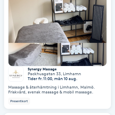
Extensions borttagning
Eyeliner-tatuering
F
Face framing
Faceliftmassage
Fet hårbotten
Synergy Massage
Packhusgatan 33
,
Limhamn
Tider fr. 11:00, mån 10 aug.
Fettreducering
Massage & återhämtning i Limhamn, Malmö.
Friskvård, svensk massage & mobil massage.
Fibromassage
Presentkort
Fillers