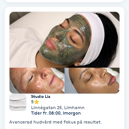
Hollywood Peel
Hot Stone Massage
Hot yoga
Hudföryngring
Huduppstramning
Hudvård
Studio Lia
5
Hyaluronsyra
Linnégatan 25
,
Limhamn
Tider fr. 08:00, Imorgon
Hyperhidros
Avancerad hudvård med fokus på resultat.