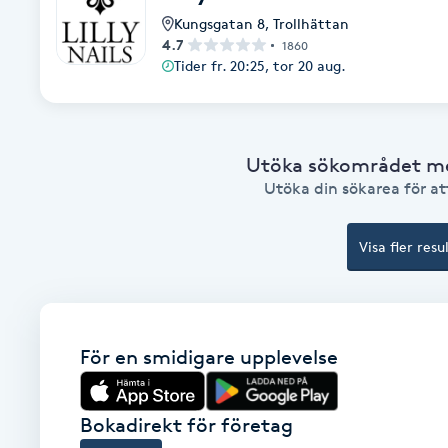
Kungsgatan 8
,
Trollhättan
Babylights
4.7
1860
Tider fr. 20:25, tor 20 aug.
Balayage
Bambumassage
Utöka sökområdet med
Utöka din sökarea för att
Barber
Visa fler resu
Barnklippning
BIAB
För en smidigare upplevelse
Blowout
Bokadirekt för företag
Bottenfärg