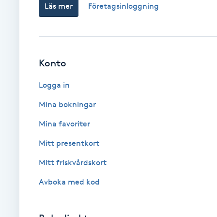
Läs mer
Företagsinloggning
Brynformning
Brynfärgning
Konto
Brynplockning
Logga in
Bröllopsuppsättning
Mina bokningar
C
Mina favoriter
Celluliter
Mitt presentkort
Mitt friskvårdskort
Coachning
Avboka med kod
Color correction