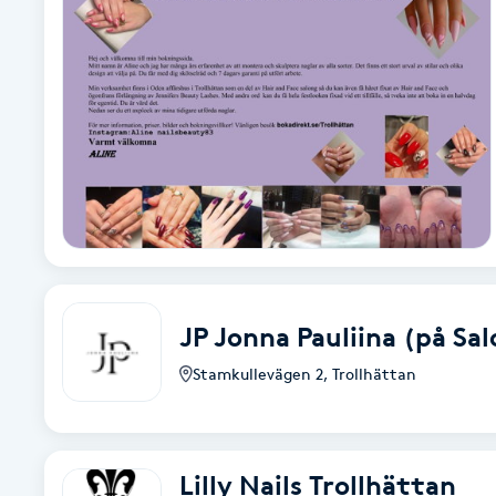
Alternativmedicin
Andningsmassage
Ansiktslyft utan kirurgi
Aromamassage
Ashtanga Yoga
Ayurveda
JP Jonna Pauliina (på Sa
Stamkullevägen 2
,
Trollhättan
Ayurvedisk Massage
Ansiktsbehandling djuprengörande
Lilly Nails Trollhättan
B