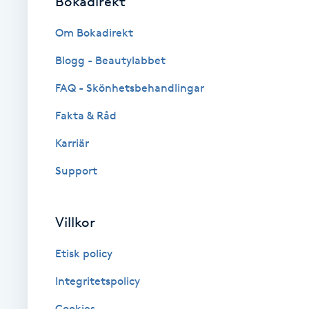
Bokadirekt
Cryoterapi
D
Om Bokadirekt
Blogg - Beautylabbet
Damklippning
FAQ - Skönhetsbehandlingar
Dermapen
Fakta & Råd
Diamantslipning
Karriär
E
Support
Enzympeeling
Villkor
Extensions
Etisk policy
Extensions borttagning
Integritetspolicy
Cookies