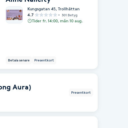
Kungsgatan 45
,
Trollhättan
4.7
301 Betyg
Tider fr. 14:00, mån 10 aug.
Betala senare
Presentkort
long Aura)
Presentkort