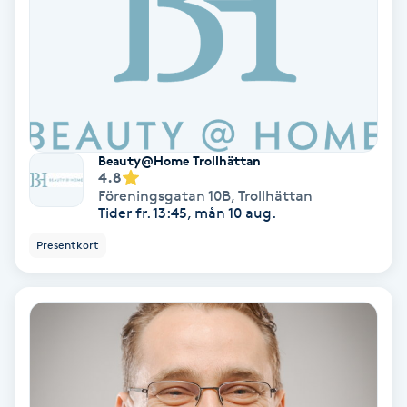
Fransförlängning Volym
Fransk manikyr
Fransrengöring
Beauty@Home Trollhättan
4.8
Frekvensterapi
Föreningsgatan 10B
,
Trollhättan
Tider fr. 13:45, mån 10 aug.
Friskvård
Presentkort
Friskvårdsmassage
Frisör
Funktionsanalys