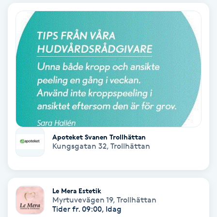
IPL
IPL hårborttagning
IR-massage
J
Japansk massage
K
Apoteket Svanen Trollhättan
Kungsgatan 32
,
Trollhättan
K18
Katun fransar
Le Mera Estetik
Myrtuvevägen 19
,
Trollhättan
Kemisk peeling
Tider fr. 09:00, Idag