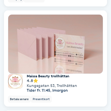
Color correction
Cryoterapi
D
Damklippning
Dermapen
Diamantslipning
E
Maissa Beauty trollhättan
4.8
Enzympeeling
Kungsgatan 53
,
Trollhättan
Tider fr. 11:45, Imorgon
Extensions
Betala senare
Presentkort