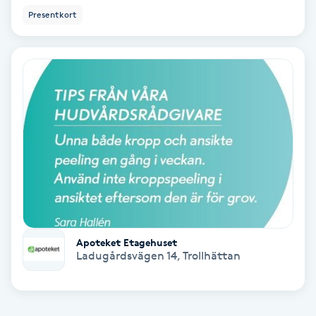
Presentkort
Keratinbehandling
Kinesiologi
Kinesisk medicin
Kiropraktik
Klangmassage
Klippning
Apoteket Etagehuset
Ladugårdsvägen 14
,
Trollhättan
Klippning & Slingor
Klippning ungdom