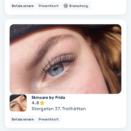
Hypnos
Betala senare
Presentkort
Branschorg.
Hårborttagning
Hårbottenbehandling
Hårförlängning
Hårvård
Hälsa
Skincare by Frida
4.8
Hälsprickor
Storgatan 37
,
Trollhättan
I
Betala senare
Presentkort
Idrottsmassage