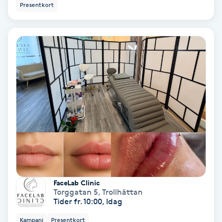
Presentkort
Bottenfärg
Brynformning
Brynfärgning
Brynplockning
Bröllopsuppsättning
C
Celluliter
FaceLab Clinic
Torggatan 5
,
Trollhättan
Coachning
Tider fr. 10:00, Idag
Kampanj
Presentkort