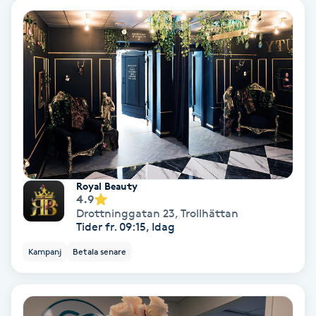
Extensions borttagning
Eyeliner-tatuering
F
Face framing
Faceliftmassage
Fet hårbotten
Royal Beauty
4.9
Drottninggatan 23
,
Trollhättan
Fettreducering
Tider fr. 09:15, Idag
Kampanj
Betala senare
Fibromassage
Fillers