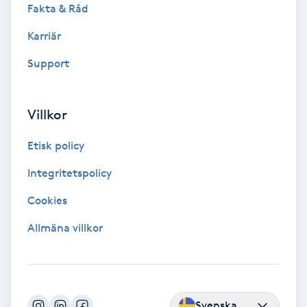
Lymfmassage
Fakta & Råd
Karriär
Läpptatuering
M
Support
Makeup
Villkor
Manikyr & Pedikyr
Etisk policy
Massage
Integritetspolicy
Cookies
Medial vägledning
Allmäna villkor
Medicinsk massage
Meditation
Svenska