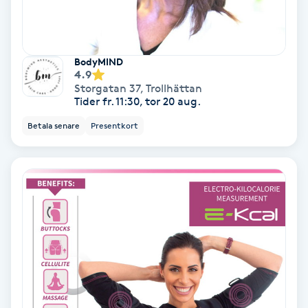
Gruppträning
BodyMIND
Gua Sha-massage
4.9
Storgatan 37
,
Trollhättan
H
Tider fr. 11:30, tor 20 aug.
Betala senare
Presentkort
Hatha Yoga
Headspa
Healing
Herrklippning
HIFU