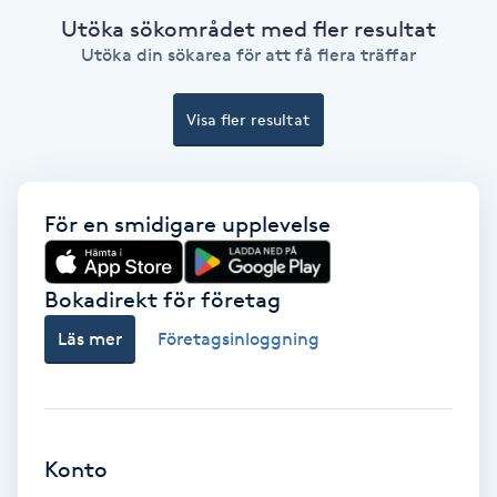
Utöka sökområdet med fler resultat
Koppningsmassage
Utöka din sökarea för att få flera träffar
Kosmetisk tatuering
Visa fler resultat
Kostrådgivning
För en smidigare upplevelse
Kroppsinpackning
Kroppspeeling
Bokadirekt för företag
Läs mer
Företagsinloggning
Käkledsbehandling
Kärlbehandling
L
Konto