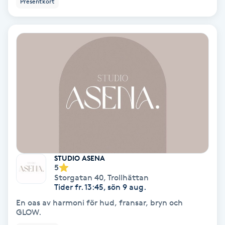
Presentkort
Ansiktsbehandling djuprengörande
B
Babylights
Balayage
Bambumassage
Barber
STUDIO ASENA
Barnklippning
5
Storgatan 40
,
Trollhättan
Tider fr. 13:45, sön 9 aug.
BIAB
En oas av harmoni för hud, fransar, bryn och
GLOW.
Blowout