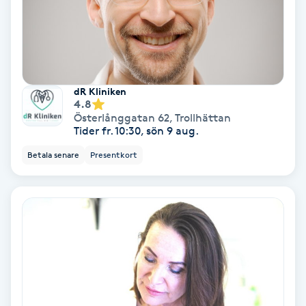
Färgning
Föning
G
dR Kliniken
4.8
Gel naglar
Österlånggatan 62
,
Trollhättan
Tider fr. 10:30, sön 9 aug.
Gelenaglar
Betala senare
Presentkort
Gellack
Gellack med förstärkning
Gravidmassage
Gravidyoga