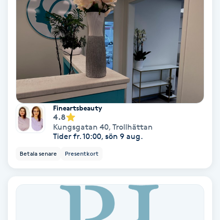
Fotmassage
Fotsvamp
Fotvård
Fransar
Fineartsbeauty
4.8
Fransborttagning
Kungsgatan 40
,
Trollhättan
Tider fr. 10:00, sön 9 aug.
Fransfärgning
Betala senare
Presentkort
Fransförlängning
Fransförlängning Megavolym