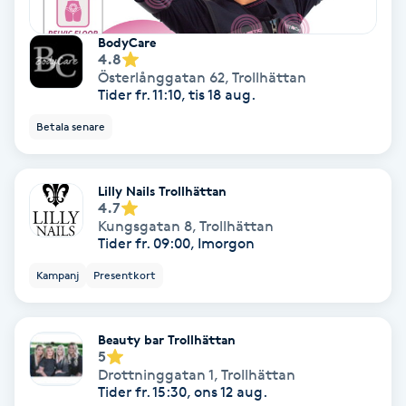
Hollywood Peel
BodyCare
4.8
Hot Stone Massage
Österlånggatan 62
,
Trollhättan
Tider fr. 11:10, tis 18 aug.
Hot yoga
Betala senare
Hudföryngring
Lilly Nails Trollhättan
4.7
Huduppstramning
Kungsgatan 8
,
Trollhättan
Tider fr. 09:00, Imorgon
Hudvård
Kampanj
Presentkort
Hyaluronsyra
Beauty bar Trollhättan
5
Hyperhidros
Drottninggatan 1
,
Trollhättan
Tider fr. 15:30, ons 12 aug.