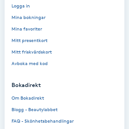
Laserbehandling
Logga in
Lashlift Keratin
Mina bokningar
Mina favoriter
LED-ljusterapi
Mitt presentkort
Liktornar
Mitt friskvårdskort
Avboka med kod
LPG
LPG-behandling
Bokadirekt
LPG-massage
Om Bokadirekt
Blogg - Beautylabbet
Luggklippning
FAQ - Skönhetsbehandlingar