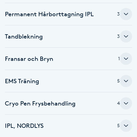
Cryoterapi
D
Permanent Hårborttagning IPL
3
Damklippning
Tandblekning
3
Dermapen
Fransar och Bryn
1
Diamantslipning
E
EMS Träning
5
Enzympeeling
Extensions
Cryo Pen Frysbehandling
4
Extensions borttagning
IPL, NORDLYS
5
Eyeliner-tatuering