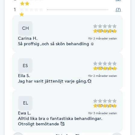
Fotsvamp
1
(
7
)
Fotvård
CH
till
BodyCare
Carina H.
för 2 månader sedan
Fransar
Så proffsig ,och så skön behandling ☺️
Fransborttagning
ES
till
BodyCare
Fransfärgning
Eila S.
för 2 månader sedan
Jag har varit jättenöjt varje gång.💞
Fransförlängning
EL
till
BodyCare
Fransförlängning Megavolym
Ewa L.
för 3 månader sedan
Alltid lika bra o fantastiska behandlingar.
Otroligt bemötande 🥰
Fransförlängning Volym