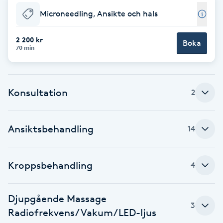
Microneedling, Ansikte och hals
Brynformning
2 200 kr
Boka
Brynfärgning
70 min
Brynplockning
Konsultation
2
Bröllopsuppsättning
C
Ansiktsbehandling
14
Celluliter
Kroppsbehandling
4
Coachning
Color correction
Djupgående Massage
3
Radiofrekvens/Vakum/LED-ljus