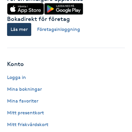
Hårborttagning
Bokadirekt för företag
Hårbottenbehandling
Läs mer
Företagsinloggning
Hårförlängning
Hårvård
Konto
Hälsa
Logga in
Hälsprickor
Mina bokningar
I
Mina favoriter
Idrottsmassage
Mitt presentkort
Mitt friskvårdskort
IPL