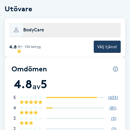
Utövare
F
Face framing
BodyCare
Faceliftmassage
4.8
Välj tjänst
726
betyg
Fet hårbotten
Omdömen
Fettreducering
4.8
5
av
Fibromassage
5
(
633
)
Fillers
4
(
81
)
3
(
3
)
Fotmassage
2
(
2
)