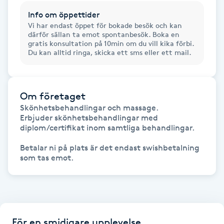
Hot Stone Massage
Info om öppettider
Vi har endast öppet för bokade besök och kan
Hot yoga
därför sällan ta emot spontanbesök. Boka en
gratis konsultation på 10min om du vill kika förbi.
Du kan alltid ringa, skicka ett sms eller ett mail.
Hudföryngring
Huduppstramning
Om företaget
Skönhetsbehandlingar och massage.

Erbjuder skönhetsbehandlingar med 
Hudvård
diplom/certifikat inom samtliga behandlingar.

Hyaluronsyra
Betalar ni på plats är det endast swishbetalning 
som tas emot. 
Hyperhidros
Hypnos
För en smidigare upplevelse