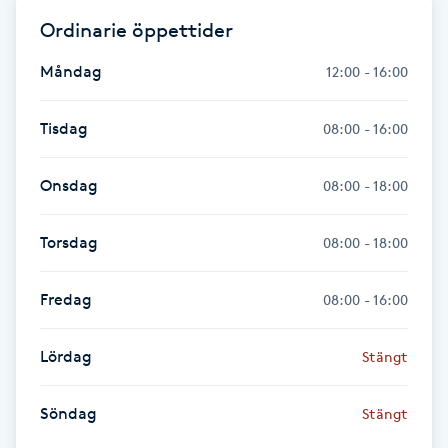
Ordinarie öppettider
Gua Sha-massage
Måndag
12:00 - 16:00
H
Hatha Yoga
Tisdag
08:00 - 16:00
Headspa
Onsdag
08:00 - 18:00
Healing
Torsdag
08:00 - 18:00
Herrklippning
Fredag
08:00 - 16:00
HIFU
Lördag
Stängt
Hollywood Peel
Söndag
Stängt