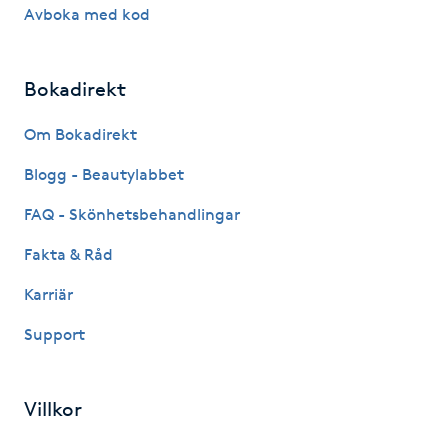
Avboka med kod
IPL hårborttagning
Bokadirekt
IR-massage
J
Om Bokadirekt
Japansk massage
Blogg - Beautylabbet
K
FAQ - Skönhetsbehandlingar
K18
Fakta & Råd
Karriär
Katun fransar
Support
Kemisk peeling
Villkor
Keratinbehandling