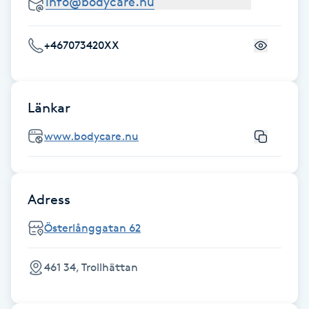
Föning
G
+467073420XX
Gel naglar
Länkar
Gelenaglar
www.bodycare.nu
Gellack
Gellack med förstärkning
Adress
Gravidmassage
Österlånggatan 62
Gravidyoga
461 34, Trollhättan
Gruppträning