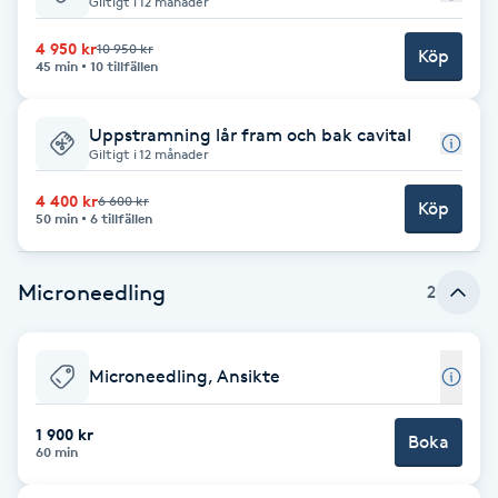
Giltigt i 12 månader
Babylights
4 950 kr
10 950 kr
Köp
45 min
10 tillfällen
Balayage
Uppstramning lår fram och bak cavital
Giltigt i 12 månader
Bambumassage
4 400 kr
6 600 kr
Köp
50 min
6 tillfällen
Barber
Barnklippning
Microneedling
2
BIAB
Microneedling, Ansikte
Blowout
1 900 kr
Boka
60 min
Bottenfärg