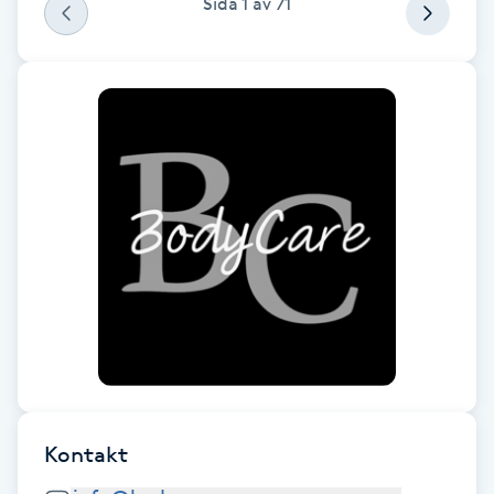
Sida
1
av
71
Fransk manikyr
Fransrengöring
Frekvensterapi
Friskvård
Friskvårdsmassage
Frisör
Funktionsanalys
Kontakt
Färgning