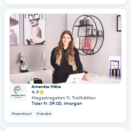
Ansiktsbehandling djuprengörande
B
Babylights
Balayage
Bambumassage
Barber
Amandas Hälsa
4.9
Barnklippning
Magasinsgatan 11
,
Trollhättan
Tider fr. 09:00, Imorgon
BIAB
Presentkort
Friskvård
Blowout