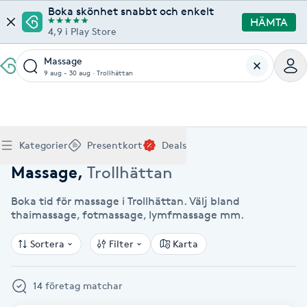
Boka skönhet snabbt och enkelt
HÄMTA
4,9 i Play Store
Massage
9 aug - 30 aug
·
Trollhättan
Boka klippning, färg, balayage eller barberare - allt
Thaimassage, gravidmassage, koppning eller klassisk
Manikyr, nagelförlängning, akryl eller gellack - boka
Lashlift, browlift, fransförlängning och trådning - få
Ansiktsbehandling, microneedling, Dermapen eller
Spraytan, fillers, tandblekning eller makeup -
Akupunktur, kiropraktik, yoga eller samtalsterapi -
Presentkort på Bokadirekt
Deals
A
Hem
Massage Trollhättan
Köp Friskvårdskort
Kategorier
Presentkort
Deals
för ditt hår på ett ställe.
- hitta rätt behandling här.
dina naglar hos proffs.
form och färg med stil.
LPG - boka din hudvård nu.
upptäck skönhetsbehandlingar här.
boka din väg till välmående.
Gäller för friskvårdstjänster hos 4 500+ utövare
Köp Presentkort
Hitta en deal
Akne
Frisör nära mig
Massage nära mig
Naglar nära mig
Fransar & Bryn nära mig
Hudvård nära mig
Skönhet nära mig
Hälsa nära mig
Massage
,
Trollhättan
Gäller hos 10 000+ specialister - digital eller fysisk
Alltid med rabatt
Mitt friskvårdskort
leverans
Boka tid för massage i Trollhättan. Välj bland
POPULÄRA DEALSKATEGORIER
Aknebehandling
POPULÄRA FRISKVÅRDSTJÄNSTER
thaimassage, fotmassage, lymfmassage mm.
POPULÄRA TJÄNSTER
POPULÄRA TJÄNSTER
POPULÄRA TJÄNSTER
POPULÄRA TJÄNSTER
POPULÄRA TJÄNSTER
POPULÄRA TJÄNSTER
POPULÄRA TJÄNSTER
Mitt presentkort
Frisör
Lashlift
Massage
Koppningsmassage
Klippning
Thaimassage
Pedikyr
Fransar
Ansiktsbehandling
Fillers
Kiropraktik
Barnklippning
Fotmassage
Gele naglar
Microblading
Dermapen
Kosmetisk tatuering
Yoga
POPULÄRT ATT BOKA
Akrylnaglar
Sortera
Filter
Karta
Barberare
Browlift
Thaimassage
Taktil massage
Frisör
Manikyr
Herrklippning
Svensk massage
Nagelförlängning
Fransförlängning
Microneedling
Piercing
Naprapati
Balayage
Ansiktsmassage
Akrylnaglar
Trådning
Pigmentfläckar
Makeup
Träning
Massage
Naglar
Akupressur
14 företag matchar
Ansiktsmassage
Naprapati
Massage
Hudvård
Slingor
Klassisk massage
Manikyr
Lashlift
Headspa
Spraytan
Medicinsk fotvård
Keratin
Taktil massage
Fransk manikyr
Singel fransar
Rosaceabehandling
Skinbooster
Sjukgymnastik
Hudvård
Manikyr