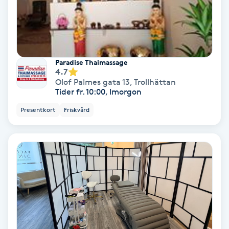
Fotmassage
Fotsvamp
Paradise Thaimassage
4.7
Fotvård
Olof Palmes gata 13
,
Trollhättan
Tider fr. 10:00, Imorgon
Fransar
Presentkort
Friskvård
Fransborttagning
Fransfärgning
Fransförlängning
Fransförlängning Megavolym