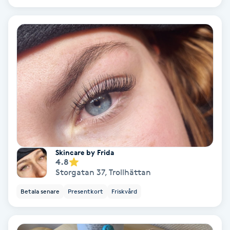
IPL
IPL hårborttagning
IR-massage
J
Japansk massage
K
Skincare by Frida
4.8
K18
Storgatan 37
,
Trollhättan
Katun fransar
Betala senare
Presentkort
Friskvård
Kemisk peeling