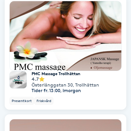
Bottenfärg
Brynformning
Brynfärgning
Brynplockning
PMC Massage Trollhättan
Bröllopsuppsättning
4.7
Österlånggatan 30
,
Trollhättan
C
Tider fr. 13:00, Imorgon
Presentkort
Friskvård
Celluliter
Coachning