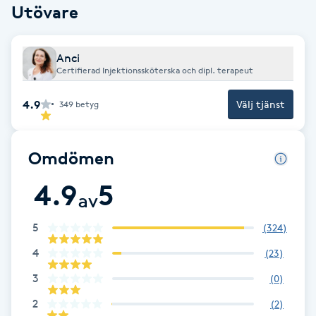
Cryoterapi
Utövare
D
Anci
Damklippning
Certifierad Injektionssköterska och dipl. terapeut
Dermapen
4.9
Välj tjänst
349
betyg
Diamantslipning
Omdömen
E
4.9
5
Enzympeeling
av
5
(
324
)
Extensions
4
(
23
)
Extensions borttagning
3
(
0
)
2
(
2
)
Eyeliner-tatuering