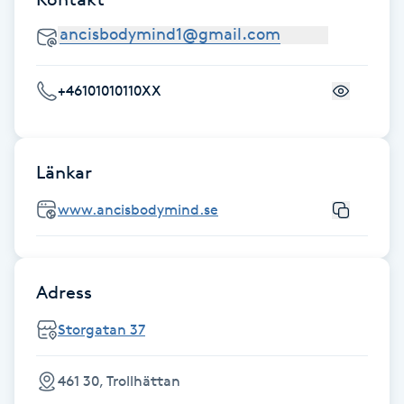
Fransk manikyr
Fransrengöring
+46101010110XX
Frekvensterapi
Friskvård
Länkar
www.ancisbodymind.se
Friskvårdsmassage
Frisör
Adress
Funktionsanalys
Storgatan 37
Färgning
461 30, Trollhättan