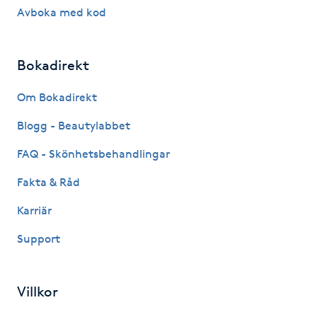
Hårborttagning
Avboka med kod
Hårbottenbehandling
Bokadirekt
Hårförlängning
Om Bokadirekt
Blogg - Beautylabbet
Hårvård
FAQ - Skönhetsbehandlingar
Hälsa
Fakta & Råd
Hälsprickor
Karriär
I
Support
Idrottsmassage
Villkor
IPL