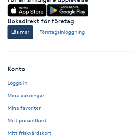
Hot Stone Massage
Bokadirekt för företag
Hot yoga
Läs mer
Företagsinloggning
Hudföryngring
Huduppstramning
Konto
Hudvård
Logga in
Hyaluronsyra
Mina bokningar
Mina favoriter
Hyperhidros
Mitt presentkort
Hypnos
Mitt friskvårdskort