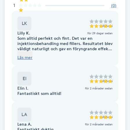
1
(
0
)
F
Face framing
LK
till
Anci
Lilly K.
för 29 dagar sedan
Faceliftmassage
Som alltid perfekt och fint. Det var en
injektionsbehandling med fillers. Resultatet blev
väldigt naturligt och gav en föryngrande effekt.
Rekommenderar stark ! <3
Fet hårbotten
Läs mer
Fettreducering
EI
till
Anci
Fibromassage
Elin I.
för 2 månader sedan
Fantastiskt som alltid!
Fillers
LA
till
Anci
Fotmassage
Lena A.
för 2 månader sedan
Fantastiskt duktig