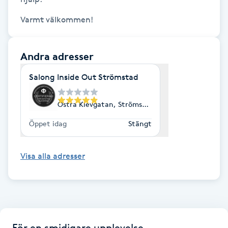
Gua Sha-massage
H
Andra adresser
Hatha Yoga
Salong Inside Out Strömstad
Headspa
Östra Klevgatan, Strömstad
Healing
Öppet idag
Stängt
Herrklippning
Visa alla adresser
HIFU
Hollywood Peel
För en smidigare upplevelse