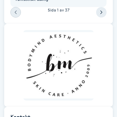
Fotsvamp
Sida
1
av
37
Fotvård
Fransar
Fransborttagning
Fransfärgning
Fransförlängning
Fransförlängning Megavolym
Fransförlängning Volym
Kontakt