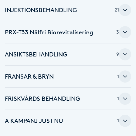
INJEKTIONSBEHANDLING
21
Brynformning
Brynfärgning
PRX-T33 Nålfri Biorevitalisering
3
Brynplockning
ANSIKTSBEHANDLING
9
Bröllopsuppsättning
C
FRANSAR & BRYN
1
Celluliter
FRISKVÅRDS BEHANDLING
1
Coachning
A KAMPANJ JUST NU
Color correction
1