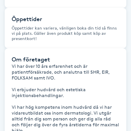
Föning
G
Öppettider
Öppettider kan variera, vänligen boka din tid så finns
Gel naglar
vi på plats. Gäller även produkt köp samt köp av
presentkort!
Gelenaglar
Om företaget
Gellack
Vi har över 10 års erfarenhet och är 
patientförsäkrade, och anslutna till SHR, EIR, 
FOLKSAM samt IVO.

Gellack med förstärkning
Vi erbjuder hudvård och estetiska 
Gravidmassage
injektionsbehandlingar. 

Vi har hög kompetens inom hudvård då vi har 
Gravidyoga
vidareutbildat oss inom dermatologi. Vi utgår 
alltid från dig som person och ger dig alla råd 
och följer dig över de fyra årstiderna för maximal 
Gruppträning
hjälp. 
