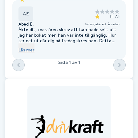
Cryoterapi
D
AE
till
Ali
Abed E.
för ungefär ett år sedan
Damklippning
Åkte dit, massören skrev att han hade sett att
jag har bokat men han var inte tillgänglig. Hur
ser det ut där dig på fredag skrev han. Detta
Dermapen
skrev han exakt när jag hade tiden.
Läs mer
Nonchalant!
Diamantslipning
Sida
1
av
1
E
Enzympeeling
Extensions
Extensions borttagning
Eyeliner-tatuering