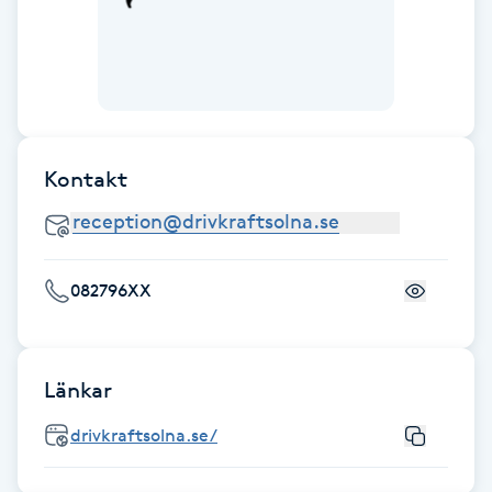
F
Face framing
Faceliftmassage
Kontakt
Fet hårbotten
Fettreducering
082796XX
Fibromassage
Länkar
Fillers
drivkraftsolna.se/
Fotmassage