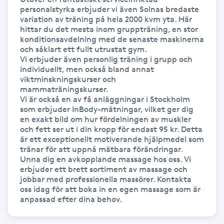
personalstyrka erbjuder vi även Solnas bredaste 
Fransk manikyr
variation av träning på hela 2000 kvm yta. Här 
hittar du det mesta inom gruppträning, en stor 
Fransrengöring
konditionsavdelning med de senaste maskinerna 
och såklart ett fullt utrustat gym. 

Vi erbjuder även personlig träning i grupp och 
Frekvensterapi
individuellt, men också bland annat 
viktminskningskurser och 
mammaträningskurser. 

Friskvård
Vi är också en av få anläggningar i Stockholm 
som erbjuder InBody-mätningar, vilket ger dig 
en exakt bild om hur fördelningen av muskler 
Friskvårdsmassage
och fett ser ut i din kropp för endast 95 kr. Detta 
är ett exceptionellt motiverande hjälpmedel som 
tränar för att uppnå mätbara förändringar.

Frisör
Unna dig en avkopplande massage hos oss. Vi 
erbjuder ett brett sortiment av massage och 
Funktionsanalys
jobbar med professionella massörer. Kontakta 
oss idag för att boka in en egen massage som är 
anpassad efter dina behov.
Färgning