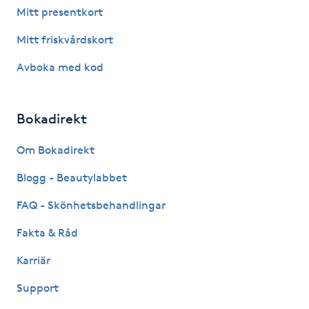
Mitt presentkort
Gua Sha-massage
Mitt friskvårdskort
H
Avboka med kod
Hatha Yoga
Bokadirekt
Headspa
Om Bokadirekt
Healing
Blogg - Beautylabbet
Herrklippning
FAQ - Skönhetsbehandlingar
Fakta & Råd
HIFU
Karriär
Hollywood Peel
Support