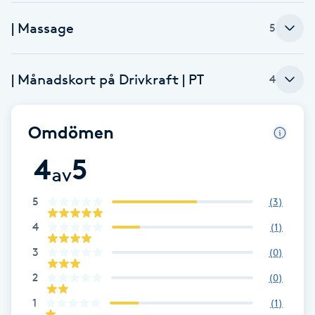
Brynformning
| Massage
5
Brynfärgning
| Månadskort på Drivkraft | PT
4
Brynplockning
Omdömen
Bröllopsuppsättning
4
5
C
av
Celluliter
5
(
3
)
4
(
1
)
Coachning
3
(
0
)
2
(
0
)
Color correction
1
(
1
)