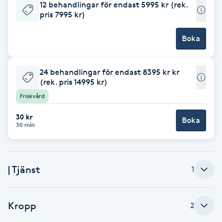
12 behandlingar för endast 5995 kr (rek.
pris 7995 kr)
Babylights
Boka
Balayage
24 behandlingar för endast 8395 kr kr
Bambumassage
(rek. pris 14995 kr)
Friskvård
Barber
30 kr
Boka
30 min
Barnklippning
BIAB
| Tjänst
1
Blowout
Kropp
2
Bottenfärg