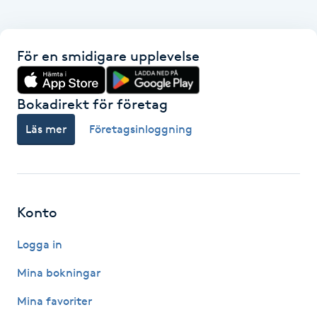
Föning
G
För en smidigare upplevelse
Gel naglar
Bokadirekt för företag
Gelenaglar
Läs mer
Företagsinloggning
Gellack
Gellack med förstärkning
Konto
Gravidmassage
Logga in
Gravidyoga
Mina bokningar
Mina favoriter
Gruppträning