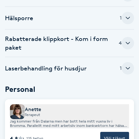
Brynformning
Hälsporre
1
Brynfärgning
Rabatterade klippkort - Kom i form
4
Brynplockning
paket
Bröllopsuppsättning
Laserbehandling för husdjur
1
C
Personal
Celluliter
Coachning
Anette
Terapeut
Jag kommer från Dalarna men har bott hela mitt vuxna liv i
Color correction
Bromma. Parallellt med mitt arbetsliv inom banksektorn har hälsa
och biohacking varit ett intresse som följt mig genom livet. ”En ny
krona på en tand hade lett till fruktansvärd strålande värk i käken
4.8
Välj tjänst
125
betyg
och huvudet. Trots användning av smärtstillande för att ens fungera