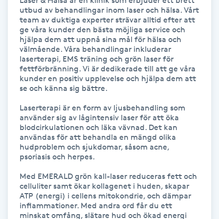
Laser & Hälsa är en klinik som erbjuder ett brett 
utbud av behandlingar inom laser och hälsa. Vårt 
team av duktiga experter strävar alltid efter att 
Gua Sha-massage
ge våra kunder den bästa möjliga service och 
H
hjälpa dem att uppnå sina mål för hälsa och 
välmående. Våra behandlingar inkluderar 
laserterapi, EMS träning och grön laser för 
Hatha Yoga
fettförbränning. Vi är dedikerade till att ge våra 
kunder en positiv upplevelse och hjälpa dem att 
Headspa
se och känna sig bättre.

Laserterapi är en form av ljusbehandling som 
Healing
använder sig av lågintensiv laser för att öka 
blodcirkulationen och läka vävnad. Det kan 
användas för att behandla en mängd olika 
Herrklippning
hudproblem och sjukdomar, såsom acne, 
psoriasis och herpes. 

HIFU
Med EMERALD grön kall-laser reduceras fett och 
celluliter samt ökar kollagenet i huden, skapar 
ATP (energi) i cellens mitokondrie, och dämpar 
Hollywood Peel
inflammationer. Med andra ord får du ett 
minskat omfång, slätare hud och ökad energi 