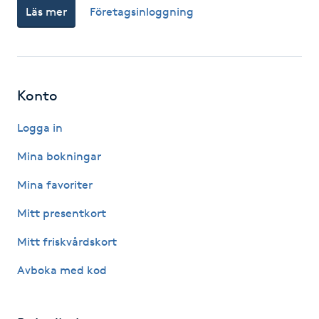
Hårborttagning
Läs mer
Företagsinloggning
Hårbottenbehandling
Hårförlängning
Konto
Logga in
Hårvård
Mina bokningar
Hälsa
Mina favoriter
Hälsprickor
Mitt presentkort
I
Mitt friskvårdskort
Idrottsmassage
Avboka med kod
IPL