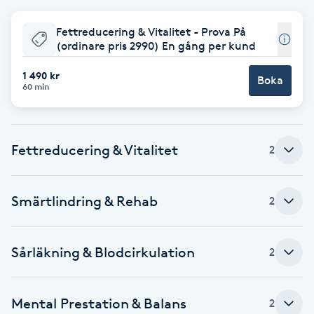
Babylights
Fettreducering & Vitalitet - Prova På
(ordinare pris 2990) En gång per kund
Balayage
1 490 kr
Boka
60 min
Bambumassage
Barber
Fettreducering & Vitalitet
2
Barnklippning
Smärtlindring & Rehab
2
BIAB
Sårläkning & Blodcirkulation
2
Blowout
Bottenfärg
Mental Prestation & Balans
2