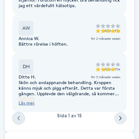
jag ett värdefullt hälsotips.
F
Face framing
AW
till
Anette
Annica W.
för 2 månader sedan
Faceliftmassage
Bättre rörelse i höften.
Fet hårbotten
DH
till
Anette
Fettreducering
Ditte H.
för 3 månader sedan
Skön och avslappnande behandling. Kroppen
känns mjuk och pigg efteråt. Detta var första
Fibromassage
gången. Upplevde den välgörande, så kommer
gå några gånger till.
Läs mer
Fillers
Sida
1
av
15
Fotmassage