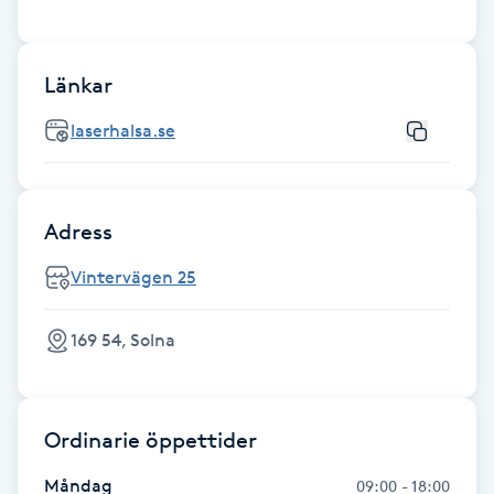
Fransk manikyr
Länkar
Fransrengöring
laserhalsa.se
Frekvensterapi
Friskvård
Adress
Friskvårdsmassage
Vintervägen 25
Frisör
169 54, Solna
Funktionsanalys
Ordinarie öppettider
Färgning
Måndag
09:00 - 18:00