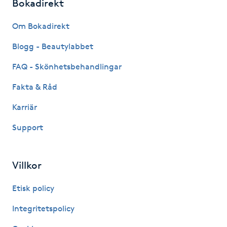
Bokadirekt
IPL hårborttagning
Om Bokadirekt
Blogg - Beautylabbet
IR-massage
J
FAQ - Skönhetsbehandlingar
Fakta & Råd
Japansk massage
K
Karriär
Support
K18
Katun fransar
Villkor
Kemisk peeling
Etisk policy
Integritetspolicy
Keratinbehandling