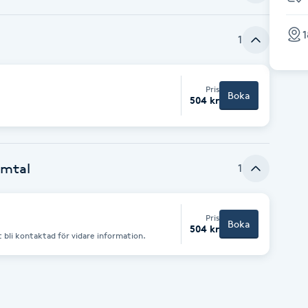
1
1
Pris
Boka
504 kr
amtal
1
Pris
Boka
504 kr
 bli kontaktad för vidare information.