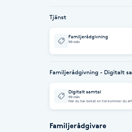
Babylights
Tjänst
Balayage
Familjerådgivning
90 min
Bambumassage
Barber
Familjerådgivning - Digitalt s
Barnklippning
Digitalt samtal
BIAB
90 min
När du har bokat en tid kommer du att
Blowout
Familjerådgivare
Bottenfärg