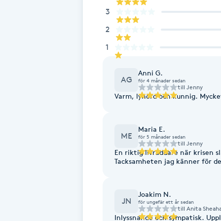
Eyeliner-tatuering
3
F
2
Face framing
1
Faceliftmassage
Anni G.
AG
för 4 månader sedan
till
Jenny
Varm, lyhörd och kunnig. Mycke
Fet hårbotten
Fettreducering
Maria E.
ME
för 5 månader sedan
till
Jenny
Fibromassage
En riktig livräddare när krisen s
Tacksamheten jag känner för de
Fillers
Joakim N.
JN
för ungefär ett år sedan
Fotmassage
till
Anita Sheah
Inlyssnande och sympatisk. Upp