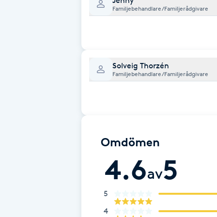
Jenny
Cryoterapi
Familjebehandlare/Familjerådgivare
D
Damklippning
Solveig Thorzén
Dermapen
Familjebehandlare/Familjerådgivare
Diamantslipning
E
Enzympeeling
Omdömen
4.6
5
Extensions
av
Extensions borttagning
5
4