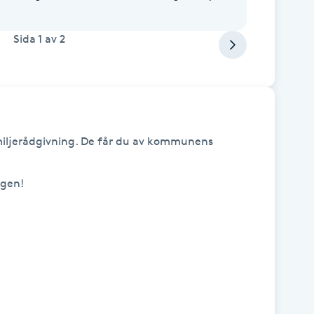
Sida
1
av
2
amiljerådgivning. De får du av kommunens 
gen! 
