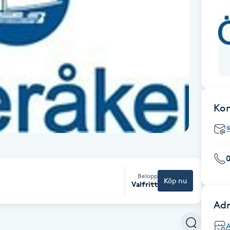
Ko
Belopp
Köp nu
Valfritt
Adr