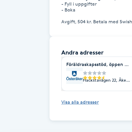
- Fyll i uppgifter

Fransk manikyr
- Boka

Avgift, 504 kr. Betala med Swis
Fransrengöring
Frekvensterapi
Andra adresser
Friskvård
Föräldraskapsstöd, 
Friskvårdsmassage
Hackstavägen 22, Åkers
Frisör
Visa alla adresser
Funktionsanalys
Färgning