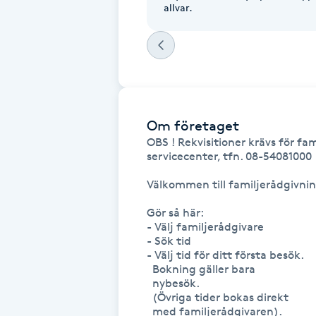
allvar.
Fotsvamp
Fotvård
Fransar
Om företaget
Fransborttagning
OBS ! Rekvisitioner krävs för f
servicecenter, tfn. 08-54081000

Fransfärgning
Välkommen till familjerådgivnin
Gör så här:

Fransförlängning
- Välj familjerådgivare 

- Sök tid

- Välj tid för ditt första besök.

Fransförlängning Megavolym
  Bokning gäller bara 

  nybesök. 

Fransförlängning Volym
  (Övriga tider bokas direkt 

  med familjerådgivaren).  
