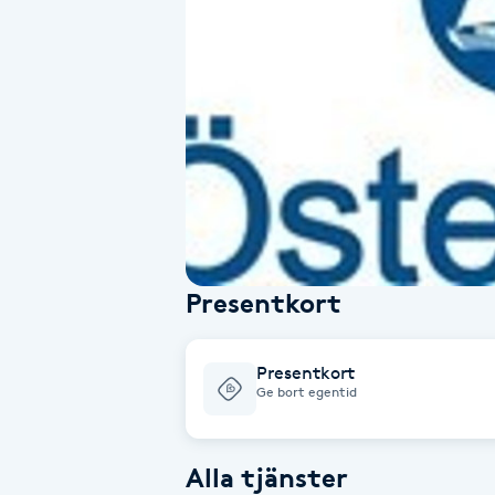
Alternativmedicin
Andningsmassage
Ansiktslyft utan kirurgi
Aromamassage
Ashtanga Yoga
Presentkort
Ayurveda
Presentkort
Ayurvedisk Massage
Ge bort egentid
Ansiktsbehandling djuprengörande
Alla tjänster
B