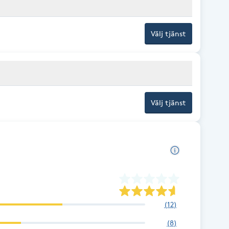
Välj tjänst
Välj tjänst
(
12
)
(
8
)