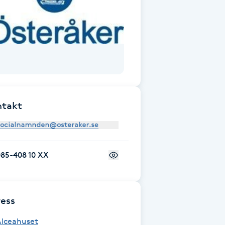
ntakt
085-408 10 XX
ess
Alceahuset