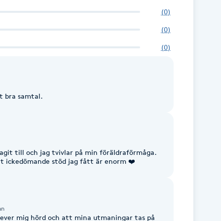
(
0
)
(
0
)
(
0
)
t bra samtal.
lagit till och jag tvivlar på min föräldraförmåga.
t ickedömande stöd jag fått är enorm ❤️
an
lever mig hörd och att mina utmaningar tas på