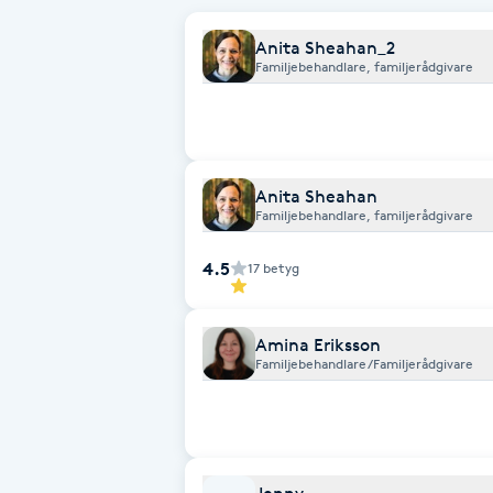
Anita Sheahan_2
Brynformning
Familjebehandlare, familjerådgivare
Brynfärgning
Brynplockning
Anita Sheahan
Familjebehandlare, familjerådgivare
Bröllopsuppsättning
4.5
C
17
betyg
Celluliter
Amina Eriksson
Familjebehandlare/Familjerådgivare
Coachning
Color correction