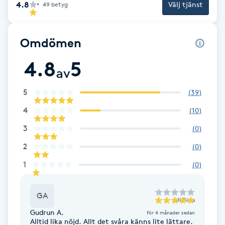
4.8
Välj tjänst
49
betyg
Brynformning
Omdömen
Brynfärgning
4.8
5
av
Brynplockning
5
(
39
)
Bröllopsuppsättning
4
(
10
)
C
3
(
0
)
Celluliter
2
(
0
)
1
(
0
)
Coachning
GA
Color correction
till
Tiina
Gudrun A.
för 4 månader sedan
Alltid lika nöjd. Allt det svåra känns lite lättare.