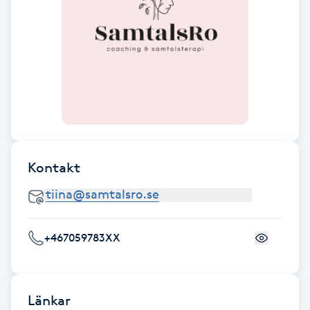
F
Face framing
Faceliftmassage
Fet hårbotten
Kontakt
Fettreducering
Fibromassage
+467059783XX
Fillers
Fotmassage
Länkar