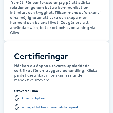
framåt. För par fokuserar jag på att stärka 
Föning
relationen genom bättre kommunikation, 
intimitet och trygghet. Tillsammans utforskar vi 
G
dina möjligheter att växa och skapa mer 
harmoni och balans i livet. Det går bra att 
Gel naglar
använda swish, betalkort och avbetalning via 
Qliro
Gelenaglar
Gellack
Certifieringar
Här kan du öppna utövares uppladdade
Gellack med förstärkning
certifikat för en tryggare behandling. Klicka
på det certifikat ni önskar läsa under
respektive utövare.
Gravidmassage
Utövare
:
Tiina
Gravidyoga
Coach diplom
intyg utbildning samtalsterapeut
Gruppträning