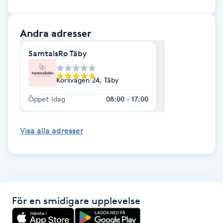
Gua Sha-massage
Andra adresser
H
SamtalsRo Täby
Hatha Yoga
Korsvägen 24, Täby
Headspa
Öppet idag
08:00 - 17:00
Healing
Visa alla adresser
Herrklippning
HIFU
För en smidigare upplevelse
Hollywood Peel