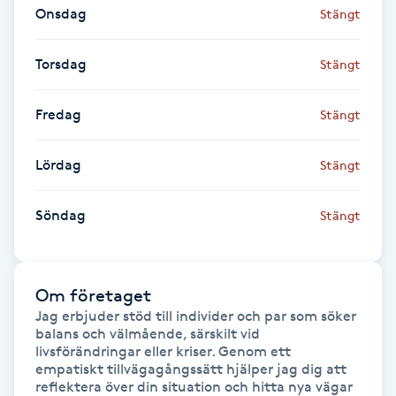
Onsdag
Stängt
Fransk manikyr
Torsdag
Stängt
Fransrengöring
Fredag
Stängt
Frekvensterapi
Lördag
Stängt
Friskvård
Söndag
Friskvårdsmassage
Stängt
Frisör
Om företaget
Funktionsanalys
Jag erbjuder stöd till individer och par som söker 
balans och välmående, särskilt vid 
livsförändringar eller kriser. Genom ett 
Färgning
empatiskt tillvägagångssätt hjälper jag dig att 
reflektera över din situation och hitta nya vägar 