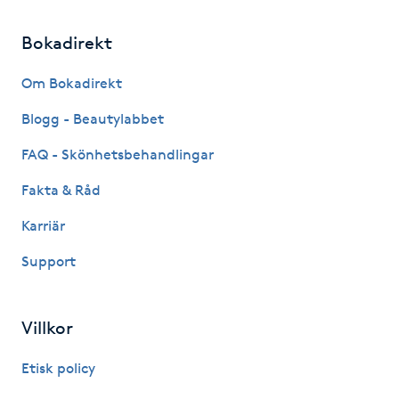
Hårborttagning
Bokadirekt
Hårbottenbehandling
Om Bokadirekt
Hårförlängning
Blogg - Beautylabbet
FAQ - Skönhetsbehandlingar
Hårvård
Fakta & Råd
Hälsa
Karriär
Hälsprickor
Support
I
Villkor
Idrottsmassage
Etisk policy
IPL