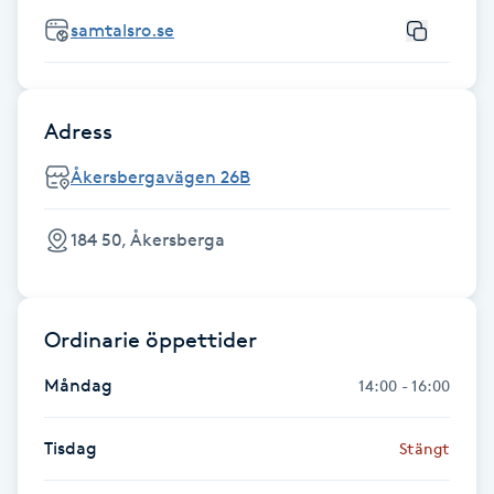
Fotsvamp
samtalsro.se
Fotvård
Adress
Fransar
Åkersbergavägen 26B
Fransborttagning
184 50, Åkersberga
Fransfärgning
Fransförlängning
Ordinarie öppettider
Måndag
14:00 - 16:00
Fransförlängning Megavolym
Tisdag
Stängt
Fransförlängning Volym