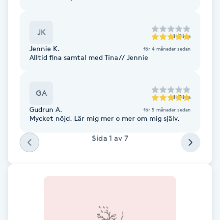
Cryoterapi
D
JK
till
Tiina
Damklippning
Jennie K.
för 4 månader sedan
Alltid fina samtal med Tina// Jennie
Dermapen
GA
Diamantslipning
till
Tiina
Gudrun A.
för 5 månader sedan
E
Mycket nöjd. Lär mig mer o mer om mig själv.
Enzympeeling
Sida
1
av
7
Extensions
Extensions borttagning
Eyeliner-tatuering