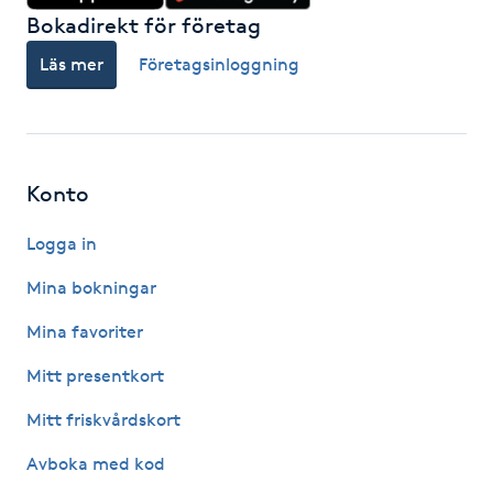
Hot Stone Massage
Bokadirekt för företag
Läs mer
Företagsinloggning
Hot yoga
Hudföryngring
Konto
Huduppstramning
Logga in
Hudvård
Mina bokningar
Hyaluronsyra
Mina favoriter
Mitt presentkort
Hyperhidros
Mitt friskvårdskort
Hypnos
Avboka med kod