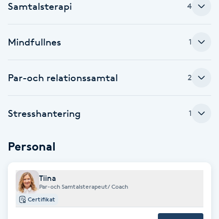
Samtalsterapi
4
Babylights
Mindfullnes
1
Balayage
Bambumassage
Par-och relationssamtal
2
Barber
Stresshantering
1
Barnklippning
Personal
BIAB
Tiina
Blowout
Par-och Samtalsterapeut/ Coach
Certifikat
Bottenfärg