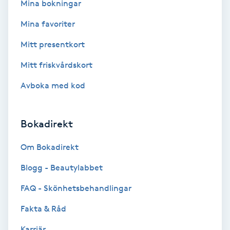
Mina bokningar
Bottenfärg
Mina favoriter
Mitt presentkort
Brynformning
Mitt friskvårdskort
Brynfärgning
Avboka med kod
Brynplockning
Bokadirekt
Bröllopsuppsättning
Om Bokadirekt
C
Blogg - Beautylabbet
Celluliter
FAQ - Skönhetsbehandlingar
Coachning
Fakta & Råd
Karriär