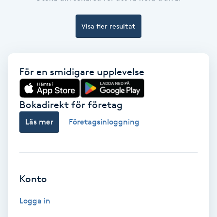
Ansiktsbehandling djuprengörande
B
Visa fler resultat
Babylights
För en smidigare upplevelse
Balayage
Bambumassage
Bokadirekt för företag
Läs mer
Företagsinloggning
Barber
Barnklippning
Konto
BIAB
Logga in
Blowout