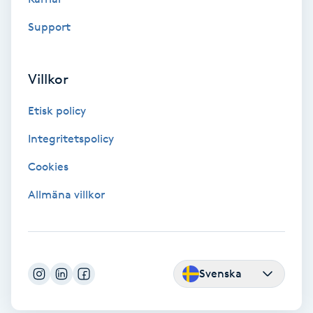
Color correction
Support
Cryoterapi
D
Villkor
Damklippning
Etisk policy
Integritetspolicy
Dermapen
Cookies
Diamantslipning
Allmäna villkor
E
Enzympeeling
Svenska
Extensions