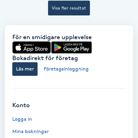
Ansiktsbehandling djuprengörande
Visa fler resultat
B
Babylights
För en smidigare upplevelse
Balayage
Bokadirekt för företag
Bambumassage
Läs mer
Företagsinloggning
Barber
Barnklippning
Konto
BIAB
Logga in
Mina bokningar
Blowout