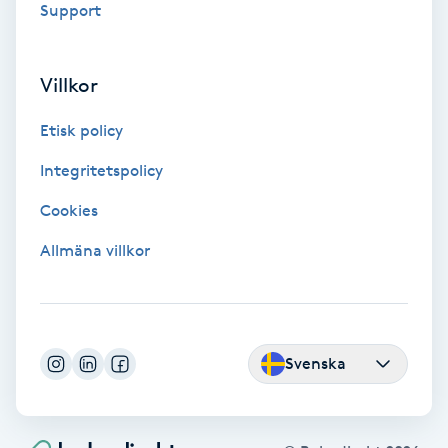
Support
Color correction
Cryoterapi
Villkor
D
Etisk policy
Damklippning
Integritetspolicy
Dermapen
Cookies
Allmäna villkor
Diamantslipning
E
Enzympeeling
Svenska
Extensions