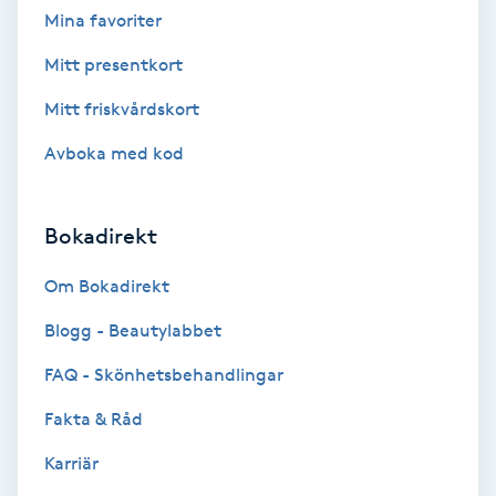
Mina favoriter
Bottenfärg
Mitt presentkort
Mitt friskvårdskort
Brynformning
Avboka med kod
Brynfärgning
Bokadirekt
Brynplockning
Om Bokadirekt
Bröllopsuppsättning
Blogg - Beautylabbet
C
FAQ - Skönhetsbehandlingar
Celluliter
Fakta & Råd
Coachning
Karriär