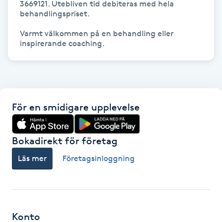
3669121. Utebliven tid debiteras med hela 
Hårborttagning
behandlingspriset.

Varmt välkommen på en behandling eller 
Hårbottenbehandling
inspirerande coaching.
Hårförlängning
Hårvård
För en smidigare upplevelse
Hälsa
Bokadirekt för företag
Hälsprickor
Läs mer
Företagsinloggning
I
Idrottsmassage
IPL
Konto