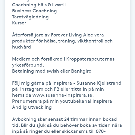
Hot Stone Massage
Coachning häls & livsstil

Business Coachning

Tarotvägledning

Hot yoga
Kurser

Återförsäljare av Forever Living Aloe vera 
Hudföryngring
produkter för hälsa, träning, viktkontroll och 
hudvård

Huduppstramning
Medlem och försäkrad i Kroppsterapeuternas 
yrkesförbund.

Betalning med swish eller Bankgiro

Hudvård
Följ mig gärna på Inspirera - Susanne Kjellstrand 
Hyaluronsyra
på  instagram och FB eller titta in på min 
hemsida www.susanne-inspirera.se.

Prenumerera på min youtubekanal Inspirera 
Hyperhidros
Andlig utveckling

Avbokning sker senast 24 timmar innan bokad 
Hypnos
tid. Blir du sjuk så du behöver boka av tiden nära 
inpå så ringer du eller skickar sms till 070-