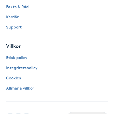
Fakta & Råd
Kinesiologi
Karriär
Kinesisk medicin
Support
Kiropraktik
Villkor
Klangmassage
Etisk policy
Klippning
Integritetspolicy
Cookies
Klippning & Slingor
Allmäna villkor
Klippning ungdom
Koppningsmassage