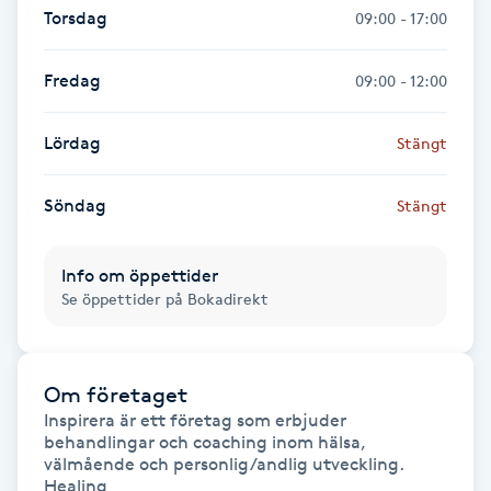
Torsdag
09:00 - 17:00
Gua Sha-massage
Fredag
09:00 - 12:00
H
Hatha Yoga
Lördag
Stängt
Headspa
Söndag
Stängt
Healing
Info om öppettider
Se öppettider på Bokadirekt
Herrklippning
HIFU
Om företaget
Inspirera är ett företag som erbjuder 
behandlingar och coaching inom hälsa, 
Hollywood Peel
välmående och personlig/andlig utveckling.

Healing
