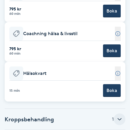
795 kr
Brynformning
Boka
60 min
Brynfärgning
Coachning hälsa & livsstil
Brynplockning
795 kr
Boka
60 min
Bröllopsuppsättning
C
Hälsokvart
Celluliter
Boka
15 min
Coachning
Color correction
Kroppsbehandling
1