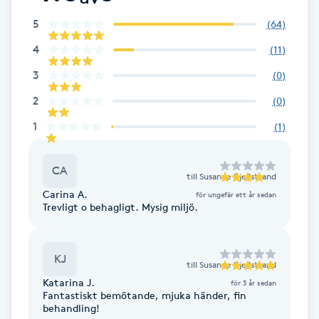
F
5
(
64
)
4
(
11
)
Face framing
3
(
0
)
Faceliftmassage
2
(
0
)
1
(
1
)
Fet hårbotten
CA
Fettreducering
till
Susanne Kjellstrand
Carina A.
för ungefär ett år sedan
Trevligt o behagligt. Mysig miljö.
Fibromassage
Fillers
KJ
till
Susanne Kjellstrand
Katarina J.
för 3 år sedan
Fotmassage
Fantastiskt bemötande, mjuka händer, fin
behandling!