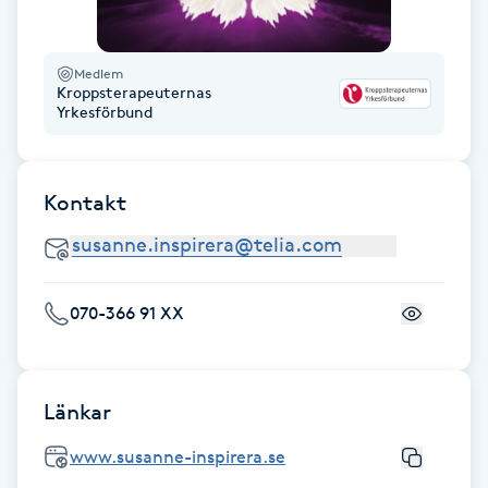
Fransk manikyr
Medlem
Fransrengöring
Kroppsterapeuternas
Yrkesförbund
Frekvensterapi
Kontakt
Friskvård
Friskvårdsmassage
070-366 91 XX
Frisör
Funktionsanalys
Länkar
Färgning
www.susanne-inspirera.se