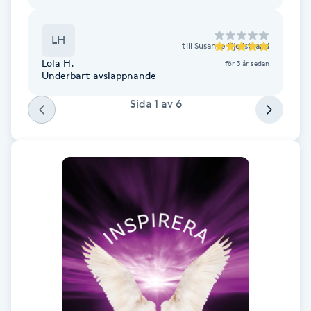
Fotsvamp
LH
till
Susanne Kjellstrand
Fotvård
Lola H.
för 3 år sedan
Underbart avslappnande
Fransar
Sida
1
av
6
Fransborttagning
Fransfärgning
Fransförlängning
Fransförlängning Megavolym
Fransförlängning Volym