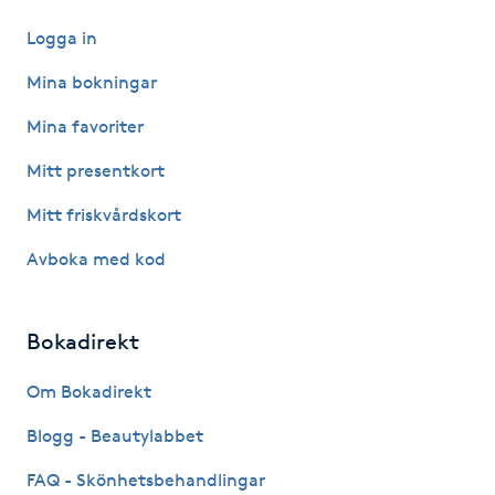
Logga in
IPL hårborttagning
Mina bokningar
IR-massage
Mina favoriter
J
Mitt presentkort
Japansk massage
Mitt friskvårdskort
K
Avboka med kod
K18
Bokadirekt
Katun fransar
Om Bokadirekt
Kemisk peeling
Blogg - Beautylabbet
Keratinbehandling
FAQ - Skönhetsbehandlingar