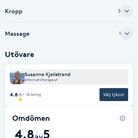
Cryoterapi
Kropp
3
D
Damklippning
Massage
1
Dermapen
Utövare
Diamantslipning
E
Susanne Kjellstrand
Alternativterapeut
Enzympeeling
4.8
Välj tjänst
76
betyg
Extensions
Omdömen
Extensions borttagning
4.8
5
av
Eyeliner-tatuering