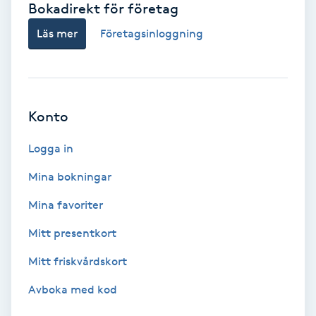
Bokadirekt för företag
Babylights
Läs mer
Företagsinloggning
Balayage
Bambumassage
Konto
Barber
Logga in
Mina bokningar
Barnklippning
Mina favoriter
BIAB
Mitt presentkort
Mitt friskvårdskort
Blowout
Avboka med kod
Bottenfärg