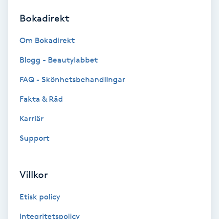
Bokadirekt
Brynformning
Om Bokadirekt
Brynfärgning
Blogg - Beautylabbet
Brynplockning
FAQ - Skönhetsbehandlingar
Fakta & Råd
Bröllopsuppsättning
C
Karriär
Support
Celluliter
Coachning
Villkor
Color correction
Etisk policy
Integritetspolicy