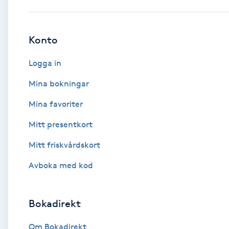
Babylights
Konto
Balayage
Logga in
Bambumassage
Mina bokningar
Mina favoriter
Barber
Mitt presentkort
Barnklippning
Mitt friskvårdskort
BIAB
Avboka med kod
Blowout
Bokadirekt
Bottenfärg
Om Bokadirekt