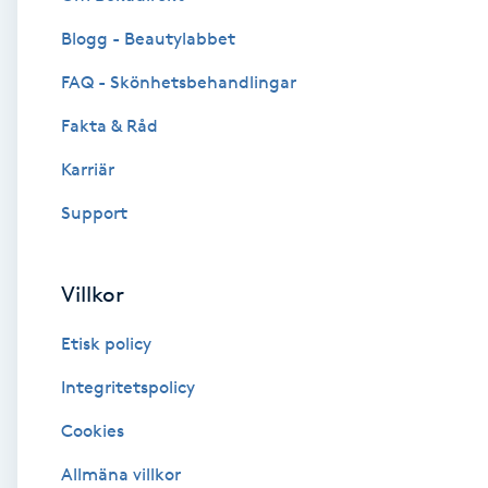
Blogg - Beautylabbet
Brynformning
FAQ - Skönhetsbehandlingar
Brynfärgning
Fakta & Råd
Brynplockning
Karriär
Support
Bröllopsuppsättning
C
Villkor
Celluliter
Etisk policy
Coachning
Integritetspolicy
Cookies
Color correction
Allmäna villkor