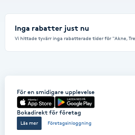
Alternativmedicin
Andningsmassage
Inga rabatter just nu
Vi hittade tyvärr inga rabatterade tider för "Akne, Trel
Ansiktslyft utan kirurgi
Aromamassage
Ashtanga Yoga
Ayurveda
För en smidigare upplevelse
Ayurvedisk Massage
Bokadirekt för företag
Läs mer
Företagsinloggning
Ansiktsbehandling djuprengörande
B