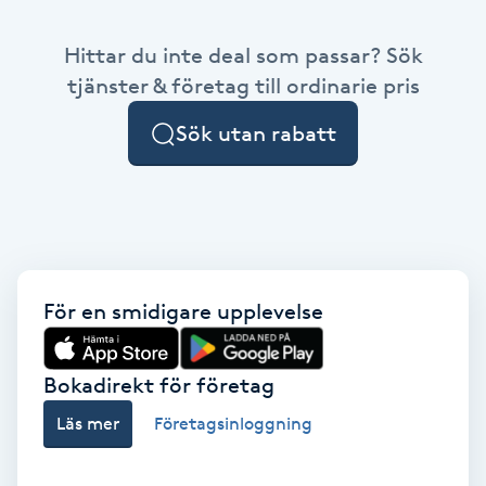
Babylights
Hittar du inte deal som passar? Sök
tjänster & företag till ordinarie pris
Balayage
Sök utan rabatt
Bambumassage
Barber
Barnklippning
För en smidigare upplevelse
BIAB
Bokadirekt för företag
Blowout
Läs mer
Företagsinloggning
Bottenfärg