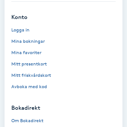
Brynformning
Konto
Brynfärgning
Logga in
Mina bokningar
Brynplockning
Mina favoriter
Bröllopsuppsättning
Mitt presentkort
C
Mitt friskvårdskort
Celluliter
Avboka med kod
Coachning
Bokadirekt
Color correction
Om Bokadirekt