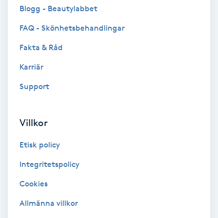
Cryoterapi
Blogg - Beautylabbet
D
FAQ - Skönhetsbehandlingar
Damklippning
Fakta & Råd
Karriär
Dermapen
Support
Diamantslipning
E
Villkor
Enzympeeling
Etisk policy
Extensions
Integritetspolicy
Cookies
Extensions borttagning
Allmänna villkor
Eyeliner-tatuering