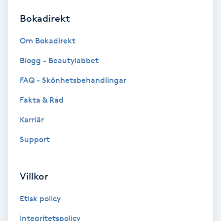
Bokadirekt
Brynformning
Om Bokadirekt
Brynfärgning
Blogg - Beautylabbet
Brynplockning
FAQ - Skönhetsbehandlingar
Fakta & Råd
Bröllopsuppsättning
C
Karriär
Support
Celluliter
Coachning
Villkor
Color correction
Etisk policy
Integritetspolicy