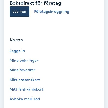
Bokadirekt för företag
Babylights
Läs mer
Företagsinloggning
Balayage
Bambumassage
Konto
Barber
Logga in
Mina bokningar
Barnklippning
Mina favoriter
BIAB
Mitt presentkort
Mitt friskvårdskort
Blowout
Avboka med kod
Bottenfärg