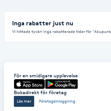
Alternativmedicin
Andningsmassage
Inga rabatter just nu
Vi hittade tyvärr inga rabatterade tider för "Akupunktu
Ansiktslyft utan kirurgi
Aromamassage
Ashtanga Yoga
Ayurveda
För en smidigare upplevelse
Ayurvedisk Massage
Bokadirekt för företag
Läs mer
Företagsinloggning
Ansiktsbehandling djuprengörande
B