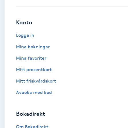
Babylights
Konto
Balayage
Logga in
Bambumassage
Mina bokningar
Mina favoriter
Barber
Mitt presentkort
Barnklippning
Mitt friskvårdskort
BIAB
Avboka med kod
Blowout
Bokadirekt
Bottenfärg
Om Bokadirekt