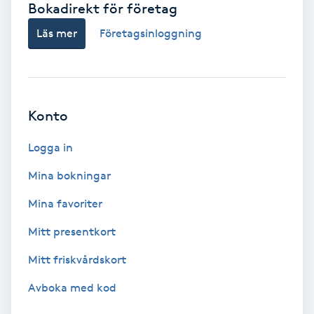
Bokadirekt för företag
Babylights
Läs mer
Företagsinloggning
Balayage
Bambumassage
Konto
Barber
Logga in
Mina bokningar
Barnklippning
Mina favoriter
BIAB
Mitt presentkort
Mitt friskvårdskort
Blowout
Avboka med kod
Bottenfärg