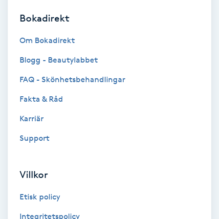
Bokadirekt
Brynformning
Om Bokadirekt
Brynfärgning
Blogg - Beautylabbet
Brynplockning
FAQ - Skönhetsbehandlingar
Fakta & Råd
Bröllopsuppsättning
C
Karriär
Support
Celluliter
Coachning
Villkor
Color correction
Etisk policy
Integritetspolicy