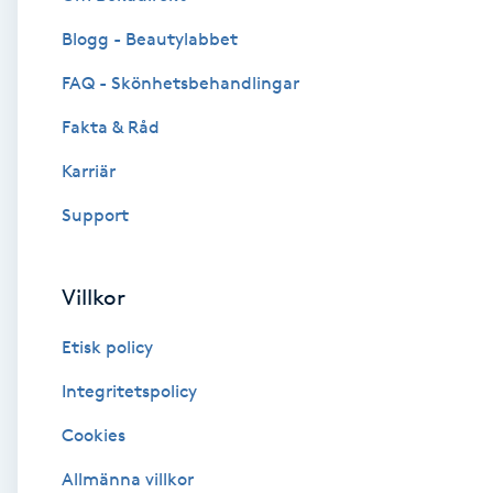
Blogg - Beautylabbet
Brynformning
FAQ - Skönhetsbehandlingar
Brynfärgning
Fakta & Råd
Brynplockning
Karriär
Support
Bröllopsuppsättning
C
Villkor
Celluliter
Etisk policy
Coachning
Integritetspolicy
Cookies
Color correction
Allmänna villkor