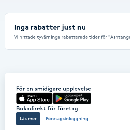
Alternativmedicin
Andningsmassage
Inga rabatter just nu
Vi hittade tyvärr inga rabatterade tider för "Ashtanga 
Ansiktslyft utan kirurgi
Aromamassage
Ashtanga Yoga
Ayurveda
För en smidigare upplevelse
Ayurvedisk Massage
Bokadirekt för företag
Läs mer
Företagsinloggning
Ansiktsbehandling djuprengörande
B