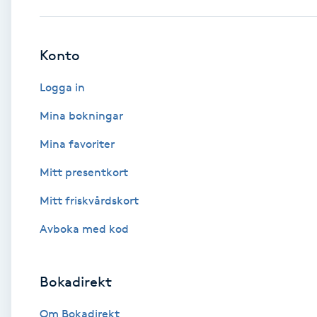
Babylights
Konto
Balayage
Logga in
Bambumassage
Mina bokningar
Mina favoriter
Barber
Mitt presentkort
Barnklippning
Mitt friskvårdskort
BIAB
Avboka med kod
Blowout
Bokadirekt
Bottenfärg
Om Bokadirekt