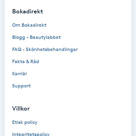
Bokadirekt
Brynformning
Om Bokadirekt
Brynfärgning
Blogg - Beautylabbet
Brynplockning
FAQ - Skönhetsbehandlingar
Fakta & Råd
Bröllopsuppsättning
C
Karriär
Support
Celluliter
Coachning
Villkor
Color correction
Etisk policy
Integritetspolicy