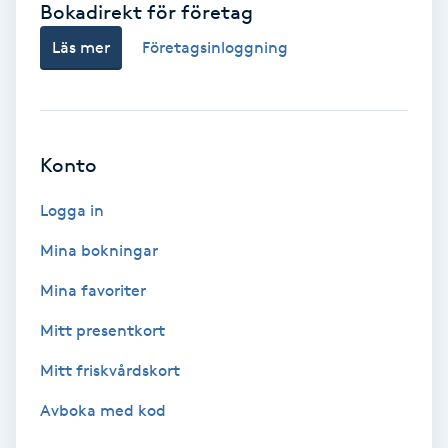
Bokadirekt för företag
Babylights
Läs mer
Företagsinloggning
Balayage
Bambumassage
Konto
Barber
Logga in
Mina bokningar
Barnklippning
Mina favoriter
BIAB
Mitt presentkort
Mitt friskvårdskort
Blowout
Avboka med kod
Bottenfärg