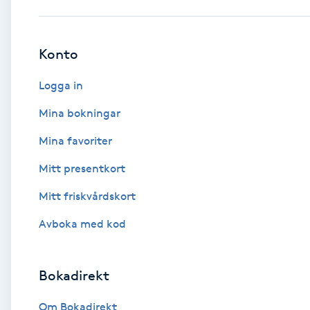
Babylights
Konto
Balayage
Logga in
Bambumassage
Mina bokningar
Mina favoriter
Barber
Mitt presentkort
Barnklippning
Mitt friskvårdskort
BIAB
Avboka med kod
Blowout
Bokadirekt
Bottenfärg
Om Bokadirekt