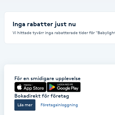
Alternativmedicin
Andningsmassage
Inga rabatter just nu
Vi hittade tyvärr inga rabatterade tider för "Babylights
Ansiktslyft utan kirurgi
Aromamassage
Ashtanga Yoga
Ayurveda
För en smidigare upplevelse
Ayurvedisk Massage
Bokadirekt för företag
Läs mer
Företagsinloggning
Ansiktsbehandling djuprengörande
B