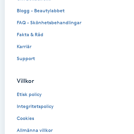
Blogg - Beautylabbet
Brynformning
FAQ - Skönhetsbehandlingar
Brynfärgning
Fakta & Råd
Brynplockning
Karriär
Support
Bröllopsuppsättning
C
Villkor
Celluliter
Etisk policy
Coachning
Integritetspolicy
Cookies
Color correction
Allmänna villkor