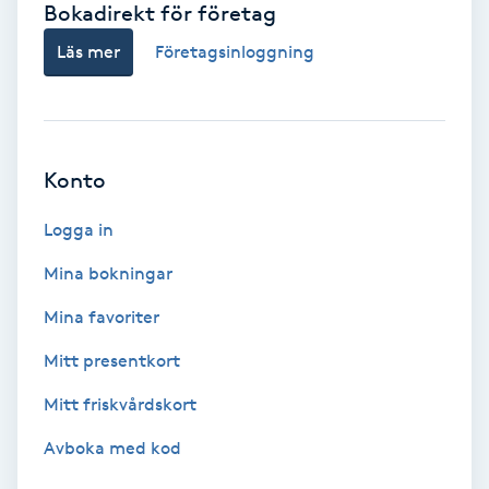
Bokadirekt för företag
Babylights
Läs mer
Företagsinloggning
Balayage
Bambumassage
Konto
Barber
Logga in
Mina bokningar
Barnklippning
Mina favoriter
BIAB
Mitt presentkort
Mitt friskvårdskort
Blowout
Avboka med kod
Bottenfärg