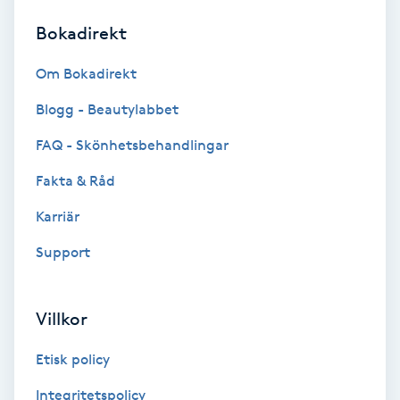
Bokadirekt
Brynformning
Om Bokadirekt
Brynfärgning
Blogg - Beautylabbet
Brynplockning
FAQ - Skönhetsbehandlingar
Fakta & Råd
Bröllopsuppsättning
C
Karriär
Support
Celluliter
Coachning
Villkor
Color correction
Etisk policy
Integritetspolicy