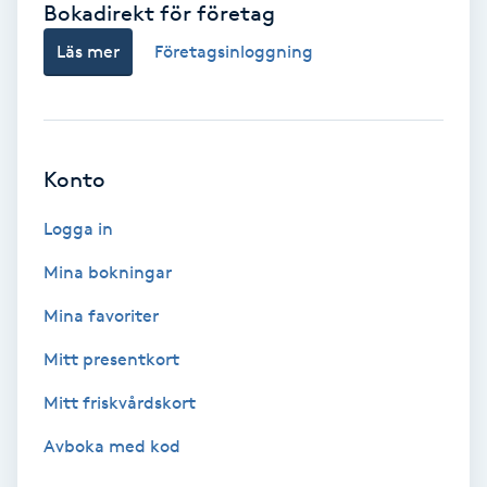
Bokadirekt för företag
Babylights
Läs mer
Företagsinloggning
Balayage
Bambumassage
Konto
Barber
Logga in
Mina bokningar
Barnklippning
Mina favoriter
BIAB
Mitt presentkort
Mitt friskvårdskort
Blowout
Avboka med kod
Bottenfärg