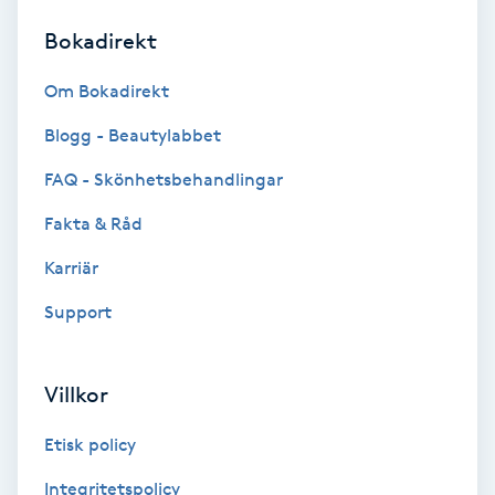
Bokadirekt
Brynformning
Om Bokadirekt
Brynfärgning
Blogg - Beautylabbet
Brynplockning
FAQ - Skönhetsbehandlingar
Fakta & Råd
Bröllopsuppsättning
C
Karriär
Support
Celluliter
Coachning
Villkor
Color correction
Etisk policy
Integritetspolicy