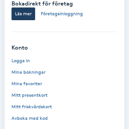
Bokadirekt för företag
Babylights
Läs mer
Företagsinloggning
Balayage
Bambumassage
Konto
Barber
Logga in
Mina bokningar
Barnklippning
Mina favoriter
BIAB
Mitt presentkort
Mitt friskvårdskort
Blowout
Avboka med kod
Bottenfärg