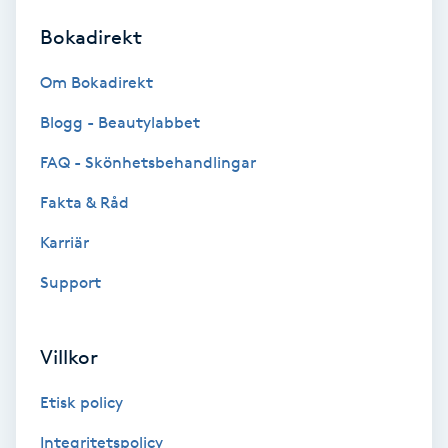
Bokadirekt
Brynformning
Om Bokadirekt
Brynfärgning
Blogg - Beautylabbet
Brynplockning
FAQ - Skönhetsbehandlingar
Fakta & Råd
Bröllopsuppsättning
C
Karriär
Support
Celluliter
Coachning
Villkor
Color correction
Etisk policy
Integritetspolicy