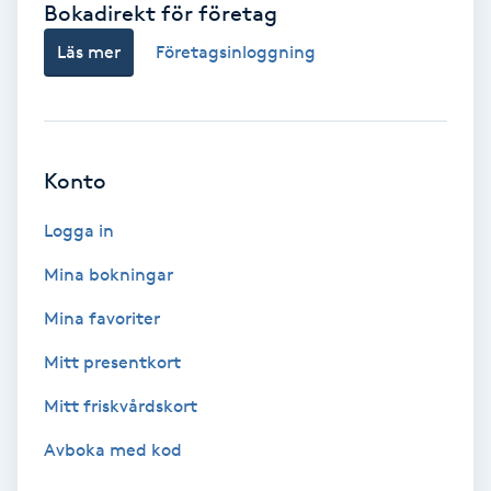
Bokadirekt för företag
Babylights
Läs mer
Företagsinloggning
Balayage
Bambumassage
Konto
Barber
Logga in
Mina bokningar
Barnklippning
Mina favoriter
BIAB
Mitt presentkort
Mitt friskvårdskort
Blowout
Avboka med kod
Bottenfärg