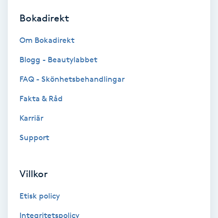
Bokadirekt
Brynformning
Om Bokadirekt
Brynfärgning
Blogg - Beautylabbet
Brynplockning
FAQ - Skönhetsbehandlingar
Fakta & Råd
Bröllopsuppsättning
C
Karriär
Support
Celluliter
Coachning
Villkor
Color correction
Etisk policy
Integritetspolicy