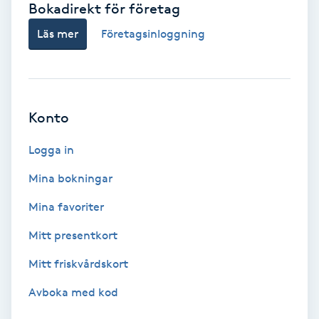
Bokadirekt för företag
Babylights
Läs mer
Företagsinloggning
Balayage
Bambumassage
Konto
Barber
Logga in
Mina bokningar
Barnklippning
Mina favoriter
BIAB
Mitt presentkort
Mitt friskvårdskort
Blowout
Avboka med kod
Bottenfärg