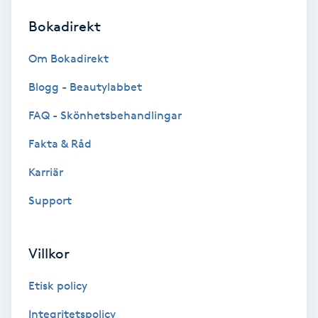
Bokadirekt
Brynformning
Om Bokadirekt
Brynfärgning
Blogg - Beautylabbet
Brynplockning
FAQ - Skönhetsbehandlingar
Fakta & Råd
Bröllopsuppsättning
C
Karriär
Support
Celluliter
Coachning
Villkor
Color correction
Etisk policy
Integritetspolicy