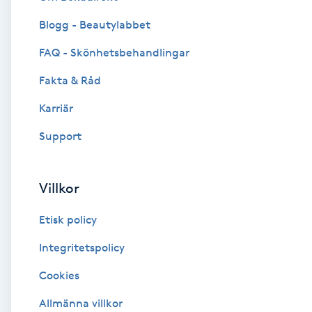
Blogg - Beautylabbet
Brynformning
FAQ - Skönhetsbehandlingar
Brynfärgning
Fakta & Råd
Brynplockning
Karriär
Support
Bröllopsuppsättning
C
Villkor
Celluliter
Etisk policy
Coachning
Integritetspolicy
Cookies
Color correction
Allmänna villkor