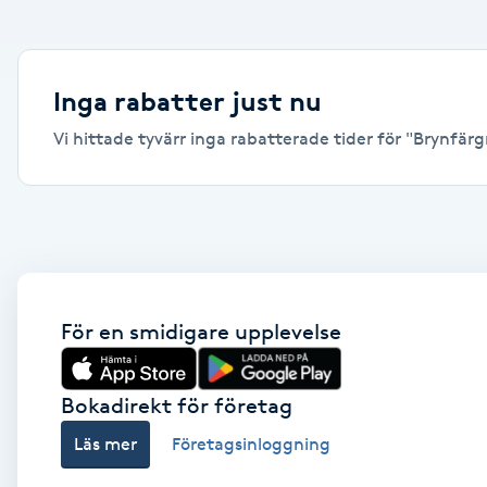
Alternativmedicin
Andningsmassage
Inga rabatter just nu
Vi hittade tyvärr inga rabatterade tider för "Brynfärgn
Ansiktslyft utan kirurgi
Aromamassage
Ashtanga Yoga
Ayurveda
För en smidigare upplevelse
Ayurvedisk Massage
Bokadirekt för företag
Läs mer
Företagsinloggning
Ansiktsbehandling djuprengörande
B