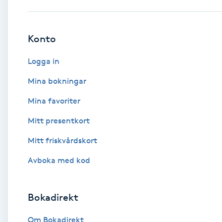
Babylights
Konto
Balayage
Logga in
Bambumassage
Mina bokningar
Mina favoriter
Barber
Mitt presentkort
Barnklippning
Mitt friskvårdskort
BIAB
Avboka med kod
Blowout
Bokadirekt
Bottenfärg
Om Bokadirekt