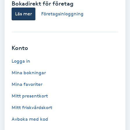
Bokadirekt för företag
Babylights
Läs mer
Företagsinloggning
Balayage
Bambumassage
Konto
Barber
Logga in
Mina bokningar
Barnklippning
Mina favoriter
BIAB
Mitt presentkort
Mitt friskvårdskort
Blowout
Avboka med kod
Bottenfärg