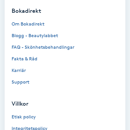
Bokadirekt
Brynformning
Om Bokadirekt
Brynfärgning
Blogg - Beautylabbet
Brynplockning
FAQ - Skönhetsbehandlingar
Fakta & Råd
Bröllopsuppsättning
C
Karriär
Support
Celluliter
Coachning
Villkor
Color correction
Etisk policy
Integritetspolicy