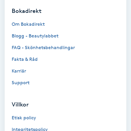
Bokadirekt
Brynformning
Om Bokadirekt
Brynfärgning
Blogg - Beautylabbet
Brynplockning
FAQ - Skönhetsbehandlingar
Fakta & Råd
Bröllopsuppsättning
C
Karriär
Support
Celluliter
Coachning
Villkor
Color correction
Etisk policy
Integritetspolicy