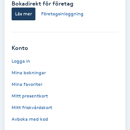
Bokadirekt för företag
Babylights
Läs mer
Företagsinloggning
Balayage
Bambumassage
Konto
Barber
Logga in
Mina bokningar
Barnklippning
Mina favoriter
BIAB
Mitt presentkort
Mitt friskvårdskort
Blowout
Avboka med kod
Bottenfärg