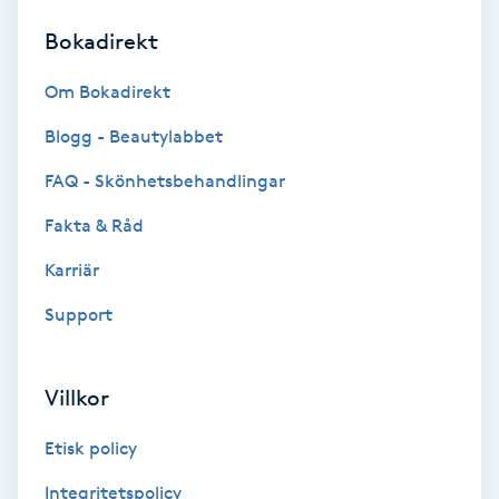
Bokadirekt
Brynformning
Om Bokadirekt
Brynfärgning
Blogg - Beautylabbet
Brynplockning
FAQ - Skönhetsbehandlingar
Fakta & Råd
Bröllopsuppsättning
C
Karriär
Support
Celluliter
Coachning
Villkor
Color correction
Etisk policy
Integritetspolicy