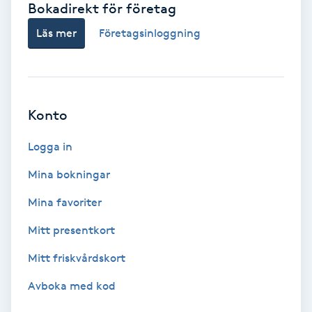
Bokadirekt för företag
Babylights
Läs mer
Företagsinloggning
Balayage
Bambumassage
Konto
Barber
Logga in
Mina bokningar
Barnklippning
Mina favoriter
BIAB
Mitt presentkort
Mitt friskvårdskort
Blowout
Avboka med kod
Bottenfärg