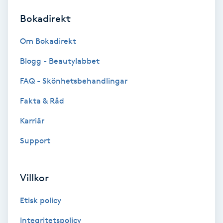
Bokadirekt
Brynformning
Om Bokadirekt
Brynfärgning
Blogg - Beautylabbet
Brynplockning
FAQ - Skönhetsbehandlingar
Fakta & Råd
Bröllopsuppsättning
C
Karriär
Support
Celluliter
Coachning
Villkor
Color correction
Etisk policy
Integritetspolicy