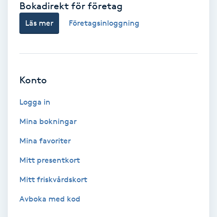
Bokadirekt för företag
Babylights
Läs mer
Företagsinloggning
Balayage
Bambumassage
Konto
Barber
Logga in
Mina bokningar
Barnklippning
Mina favoriter
BIAB
Mitt presentkort
Mitt friskvårdskort
Blowout
Avboka med kod
Bottenfärg