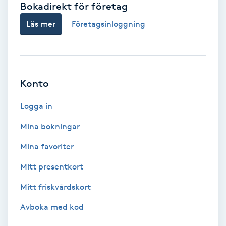
Bokadirekt för företag
Babylights
Läs mer
Företagsinloggning
Balayage
Bambumassage
Konto
Barber
Logga in
Mina bokningar
Barnklippning
Mina favoriter
BIAB
Mitt presentkort
Mitt friskvårdskort
Blowout
Avboka med kod
Bottenfärg