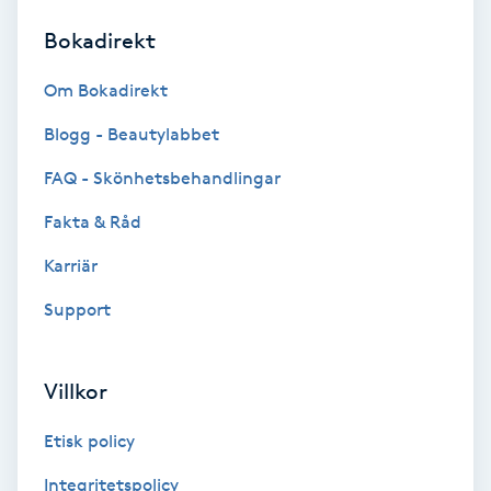
Bokadirekt
Brynformning
Om Bokadirekt
Brynfärgning
Blogg - Beautylabbet
Brynplockning
FAQ - Skönhetsbehandlingar
Fakta & Råd
Bröllopsuppsättning
C
Karriär
Support
Celluliter
Coachning
Villkor
Color correction
Etisk policy
Integritetspolicy