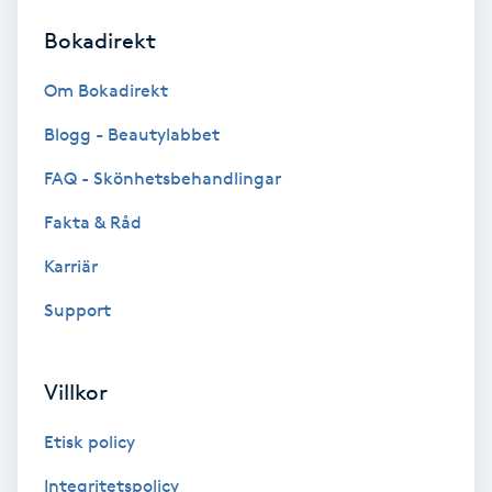
Bokadirekt
Brynformning
Om Bokadirekt
Brynfärgning
Blogg - Beautylabbet
Brynplockning
FAQ - Skönhetsbehandlingar
Fakta & Råd
Bröllopsuppsättning
C
Karriär
Support
Celluliter
Coachning
Villkor
Color correction
Etisk policy
Integritetspolicy