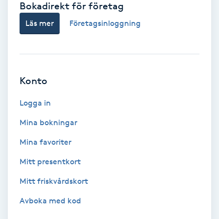
Bokadirekt för företag
Babylights
Läs mer
Företagsinloggning
Balayage
Bambumassage
Konto
Barber
Logga in
Mina bokningar
Barnklippning
Mina favoriter
BIAB
Mitt presentkort
Mitt friskvårdskort
Blowout
Avboka med kod
Bottenfärg