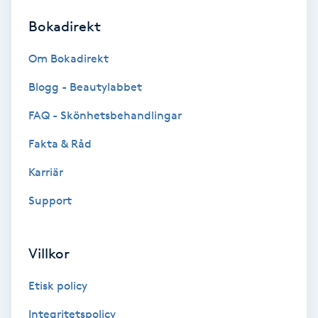
Bokadirekt
Brynformning
Om Bokadirekt
Brynfärgning
Blogg - Beautylabbet
Brynplockning
FAQ - Skönhetsbehandlingar
Fakta & Råd
Bröllopsuppsättning
C
Karriär
Support
Celluliter
Coachning
Villkor
Color correction
Etisk policy
Integritetspolicy