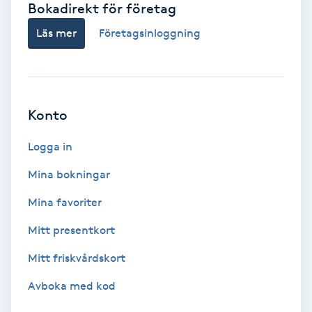
Bokadirekt för företag
Babylights
Läs mer
Företagsinloggning
Balayage
Bambumassage
Konto
Barber
Logga in
Mina bokningar
Barnklippning
Mina favoriter
BIAB
Mitt presentkort
Mitt friskvårdskort
Blowout
Avboka med kod
Bottenfärg