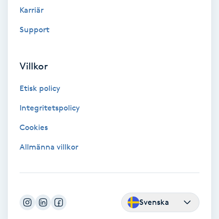
Fransk manikyr
Karriär
Support
Fransrengöring
Frekvensterapi
Villkor
Etisk policy
Friskvård
Integritetspolicy
Friskvårdsmassage
Cookies
Frisör
Allmänna villkor
Funktionsanalys
Färgning
Svenska