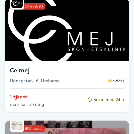
Upp till 20% rabatt
Babylights
Balayage
Bambumassage
Barber
Ce mej
Barnklippning
Linnégatan 16, Limhamn
4.9
244
BIAB
1 tjänst
Boka inom 24 h
matchar sökning
Blowout
Bottenfärg
Upp till 15% rabatt