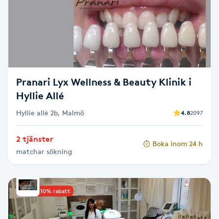
Brynformning
Brynfärgning
Brynplockning
Pranari Lyx Wellness & Beauty Klinik i
Hyllie Allé
Bröllopsuppsättning
Hyllie allé 2b, Malmö
4.8
2097
C
Celluliter
2 tjänster
Boka inom 24 h
matchar sökning
Coachning
Upp till 10% rabatt
Color correction