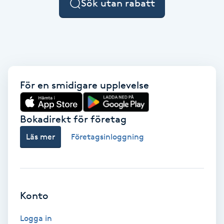
Sök utan rabatt
F
Face framing
Faceliftmassage
För en smidigare upplevelse
Fet hårbotten
Bokadirekt för företag
Fettreducering
Läs mer
Företagsinloggning
Fibromassage
Fillers
Konto
Fotmassage
Logga in