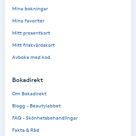
Fotsvamp
Mina bokningar
Mina favoriter
Fotvård
Mitt presentkort
Fransar
Mitt friskvårdskort
Fransborttagning
Avboka med kod
Fransfärgning
Bokadirekt
Fransförlängning
Om Bokadirekt
Blogg - Beautylabbet
Fransförlängning Megavolym
FAQ - Skönhetsbehandlingar
Fransförlängning Volym
Fakta & Råd