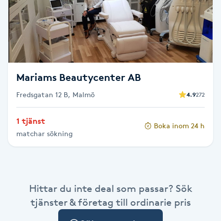
Cryoterapi
D
Damklippning
Dermapen
Mariams Beautycenter AB
Fredsgatan 12 B, Malmö
4.9
272
Diamantslipning
E
1 tjänst
Boka inom 24 h
matchar sökning
Enzympeeling
Extensions
Hittar du inte deal som passar? Sök
Extensions borttagning
tjänster & företag till ordinarie pris
Eyeliner-tatuering