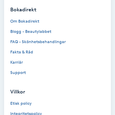
Bokadirekt
Brynformning
Om Bokadirekt
Brynfärgning
Blogg - Beautylabbet
Brynplockning
FAQ - Skönhetsbehandlingar
Fakta & Råd
Bröllopsuppsättning
C
Karriär
Support
Celluliter
Coachning
Villkor
Color correction
Etisk policy
Integritetspolicy