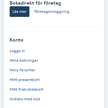
Bokadirekt för företag
Babylights
Läs mer
Företagsinloggning
Balayage
Bambumassage
Konto
Barber
Logga in
Mina bokningar
Barnklippning
Mina favoriter
BIAB
Mitt presentkort
Mitt friskvårdskort
Blowout
Avboka med kod
Bottenfärg