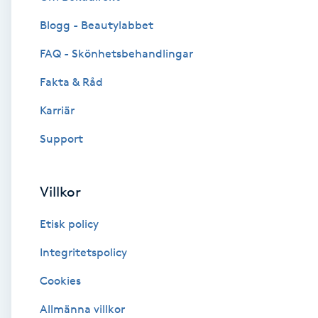
Blogg - Beautylabbet
Brynformning
FAQ - Skönhetsbehandlingar
Brynfärgning
Fakta & Råd
Brynplockning
Karriär
Support
Bröllopsuppsättning
C
Villkor
Celluliter
Etisk policy
Coachning
Integritetspolicy
Cookies
Color correction
Allmänna villkor