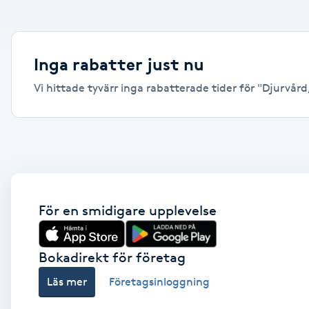
Alternativmedicin
Andningsmassage
Inga rabatter just nu
Vi hittade tyvärr inga rabatterade tider för "Djurvård, 
Ansiktslyft utan kirurgi
Aromamassage
Ashtanga Yoga
Ayurveda
För en smidigare upplevelse
Ayurvedisk Massage
Bokadirekt för företag
Läs mer
Företagsinloggning
Ansiktsbehandling djuprengörande
B