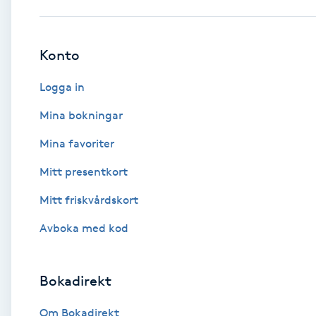
Babylights
Konto
Balayage
Logga in
Bambumassage
Mina bokningar
Mina favoriter
Barber
Mitt presentkort
Barnklippning
Mitt friskvårdskort
BIAB
Avboka med kod
Blowout
Bokadirekt
Bottenfärg
Om Bokadirekt