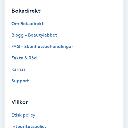
Bokadirekt
Brynformning
Om Bokadirekt
Brynfärgning
Blogg - Beautylabbet
Brynplockning
FAQ - Skönhetsbehandlingar
Fakta & Råd
Bröllopsuppsättning
C
Karriär
Support
Celluliter
Coachning
Villkor
Color correction
Etisk policy
Integritetspolicy