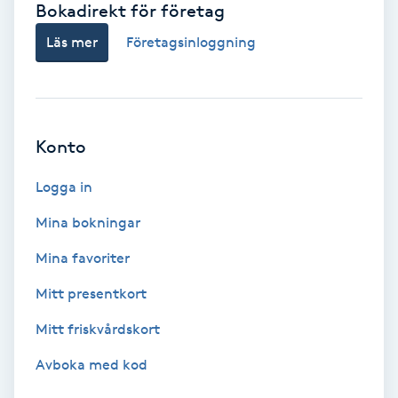
Bokadirekt för företag
Babylights
Läs mer
Företagsinloggning
Balayage
Bambumassage
Konto
Barber
Logga in
Mina bokningar
Barnklippning
Mina favoriter
BIAB
Mitt presentkort
Mitt friskvårdskort
Blowout
Avboka med kod
Bottenfärg