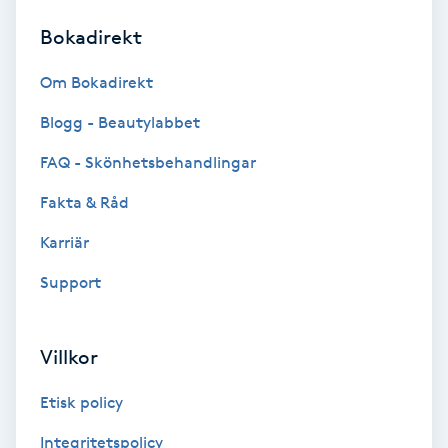
Bokadirekt
Brynformning
Om Bokadirekt
Brynfärgning
Blogg - Beautylabbet
Brynplockning
FAQ - Skönhetsbehandlingar
Fakta & Råd
Bröllopsuppsättning
C
Karriär
Support
Celluliter
Coachning
Villkor
Color correction
Etisk policy
Integritetspolicy