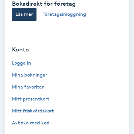
Bokadirekt för företag
Babylights
Läs mer
Företagsinloggning
Balayage
Bambumassage
Konto
Barber
Logga in
Mina bokningar
Barnklippning
Mina favoriter
BIAB
Mitt presentkort
Mitt friskvårdskort
Blowout
Avboka med kod
Bottenfärg