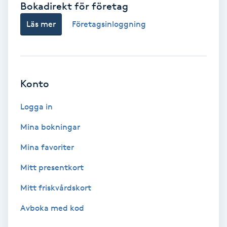
Bokadirekt för företag
Babylights
Läs mer
Företagsinloggning
Balayage
Bambumassage
Konto
Barber
Logga in
Mina bokningar
Barnklippning
Mina favoriter
BIAB
Mitt presentkort
Mitt friskvårdskort
Blowout
Avboka med kod
Bottenfärg