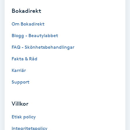
Bokadirekt
Brynformning
Om Bokadirekt
Brynfärgning
Blogg - Beautylabbet
Brynplockning
FAQ - Skönhetsbehandlingar
Fakta & Råd
Bröllopsuppsättning
C
Karriär
Support
Celluliter
Coachning
Villkor
Color correction
Etisk policy
Integritetspolicy