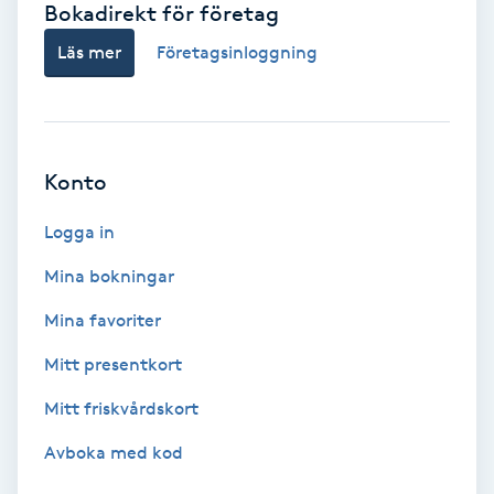
Bokadirekt för företag
Babylights
Läs mer
Företagsinloggning
Balayage
Bambumassage
Konto
Barber
Logga in
Mina bokningar
Barnklippning
Mina favoriter
BIAB
Mitt presentkort
Mitt friskvårdskort
Blowout
Avboka med kod
Bottenfärg