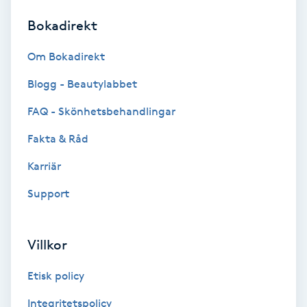
Bokadirekt
Brynformning
Om Bokadirekt
Brynfärgning
Blogg - Beautylabbet
Brynplockning
FAQ - Skönhetsbehandlingar
Fakta & Råd
Bröllopsuppsättning
C
Karriär
Support
Celluliter
Coachning
Villkor
Color correction
Etisk policy
Integritetspolicy