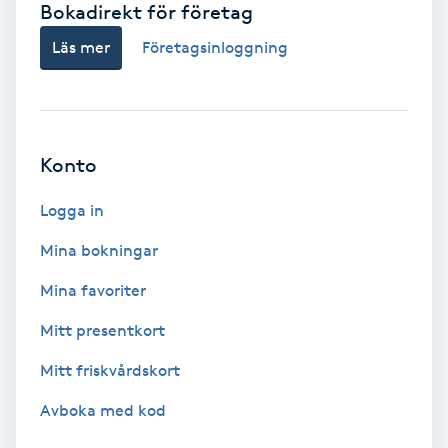
Bokadirekt för företag
Babylights
Läs mer
Företagsinloggning
Balayage
Bambumassage
Konto
Barber
Logga in
Mina bokningar
Barnklippning
Mina favoriter
BIAB
Mitt presentkort
Mitt friskvårdskort
Blowout
Avboka med kod
Bottenfärg