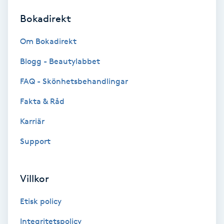
Bokadirekt
Brynformning
Om Bokadirekt
Brynfärgning
Blogg - Beautylabbet
Brynplockning
FAQ - Skönhetsbehandlingar
Fakta & Råd
Bröllopsuppsättning
C
Karriär
Support
Celluliter
Coachning
Villkor
Color correction
Etisk policy
Integritetspolicy