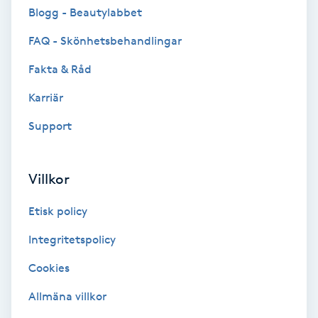
Cryoterapi
Blogg - Beautylabbet
D
FAQ - Skönhetsbehandlingar
Damklippning
Fakta & Råd
Karriär
Dermapen
Support
Diamantslipning
E
Villkor
Enzympeeling
Etisk policy
Extensions
Integritetspolicy
Cookies
Extensions borttagning
Allmäna villkor
Eyeliner-tatuering