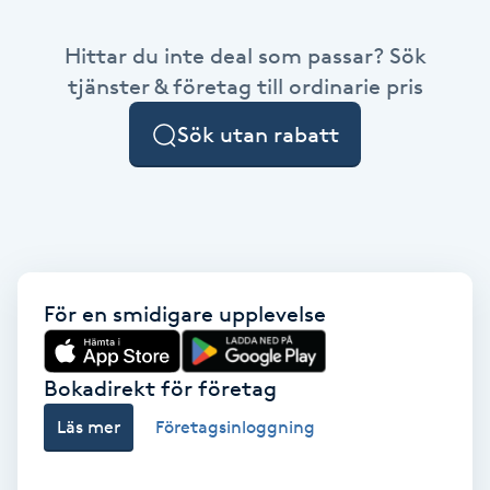
Babylights
Hittar du inte deal som passar? Sök
tjänster & företag till ordinarie pris
Balayage
Sök utan rabatt
Bambumassage
Barber
Barnklippning
För en smidigare upplevelse
BIAB
Bokadirekt för företag
Blowout
Läs mer
Företagsinloggning
Bottenfärg