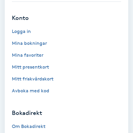
Brynformning
Konto
Brynfärgning
Logga in
Mina bokningar
Brynplockning
Mina favoriter
Bröllopsuppsättning
Mitt presentkort
C
Mitt friskvårdskort
Celluliter
Avboka med kod
Coachning
Bokadirekt
Color correction
Om Bokadirekt