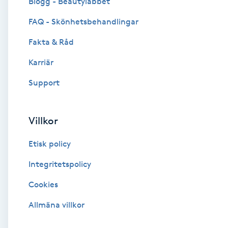
Blogg - Beautylabbet
Cryoterapi
FAQ - Skönhetsbehandlingar
D
Fakta & Råd
Damklippning
Karriär
Dermapen
Support
Diamantslipning
Villkor
E
Etisk policy
Enzympeeling
Integritetspolicy
Extensions
Cookies
Extensions borttagning
Allmäna villkor