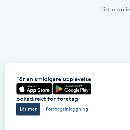
Hittar du i
Babylights
Balayage
Bambumassage
Barber
Barnklippning
För en smidigare upplevelse
BIAB
Bokadirekt för företag
Läs mer
Företagsinloggning
Blowout
Bottenfärg