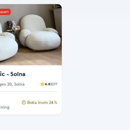
rabatt
ic - Solna
gen 20, Solna
4.8
3277
Boka inom 24 h
kning