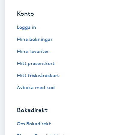
Konto
Brynformning
Logga in
Brynfärgning
Mina bokningar
Brynplockning
Mina favoriter
Mitt presentkort
Bröllopsuppsättning
C
Mitt friskvårdskort
Avboka med kod
Celluliter
Coachning
Bokadirekt
Color correction
Om Bokadirekt