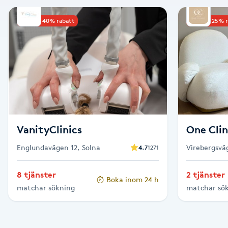
Alternativmedicin
Upp till 40% rabatt
Upp till 25% 
Andningsmassage
Ansiktslyft utan kirurgi
Aromamassage
Ashtanga Yoga
VanityClinics
One Clin
Englundavägen 12, Solna
Virebergsvä
4.7
1271
Ayurveda
8 tjänster
2 tjänster
Boka inom 24 h
Ayurvedisk Massage
matchar sökning
matchar sö
Ansiktsbehandling djuprengörande
B