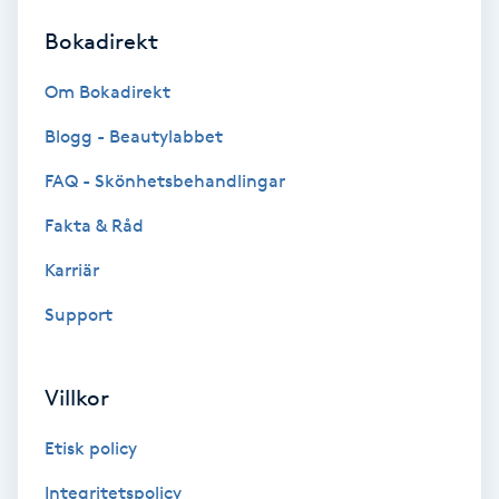
Bokadirekt
Brynformning
Om Bokadirekt
Brynfärgning
Blogg - Beautylabbet
Brynplockning
FAQ - Skönhetsbehandlingar
Fakta & Råd
Bröllopsuppsättning
C
Karriär
Support
Celluliter
Coachning
Villkor
Color correction
Etisk policy
Integritetspolicy