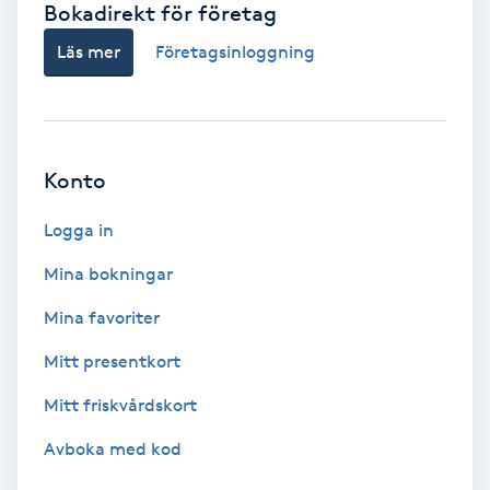
Bokadirekt för företag
Babylights
Läs mer
Företagsinloggning
Balayage
Bambumassage
Konto
Barber
Logga in
Mina bokningar
Barnklippning
Mina favoriter
BIAB
Mitt presentkort
Mitt friskvårdskort
Blowout
Avboka med kod
Bottenfärg