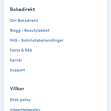
Bokadirekt
Brynformning
Om Bokadirekt
Brynfärgning
Blogg - Beautylabbet
Brynplockning
FAQ - Skönhetsbehandlingar
Fakta & Råd
Bröllopsuppsättning
C
Karriär
Support
Celluliter
Coachning
Villkor
Color correction
Etisk policy
Integritetspolicy