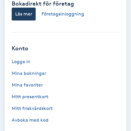
Bokadirekt för företag
Babylights
Läs mer
Företagsinloggning
Balayage
Bambumassage
Konto
Barber
Logga in
Mina bokningar
Barnklippning
Mina favoriter
BIAB
Mitt presentkort
Mitt friskvårdskort
Blowout
Avboka med kod
Bottenfärg