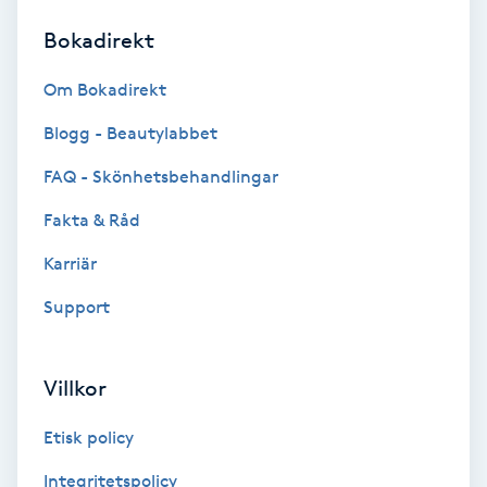
Bokadirekt
Brynformning
Om Bokadirekt
Brynfärgning
Blogg - Beautylabbet
Brynplockning
FAQ - Skönhetsbehandlingar
Fakta & Råd
Bröllopsuppsättning
C
Karriär
Support
Celluliter
Coachning
Villkor
Color correction
Etisk policy
Integritetspolicy