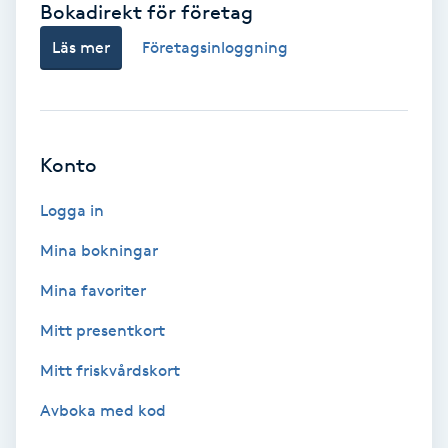
Bokadirekt för företag
Babylights
Läs mer
Företagsinloggning
Balayage
Bambumassage
Konto
Barber
Logga in
Mina bokningar
Barnklippning
Mina favoriter
BIAB
Mitt presentkort
Mitt friskvårdskort
Blowout
Avboka med kod
Bottenfärg